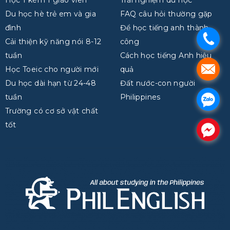
Du học hè trẻ em và gia
FAQ câu hỏi thường gặp
đình
Để học tiếng anh thành
.
Cải thiện kỹ năng nói 8-12
công
tuần
Cách học tiếng Anh hiệu
.
Học Toeic cho người mới
quả
Du học dài hạn từ 24-48
Đất nước-con người
tuần
Philippines
.
Trường có cơ sở vật chất
tốt
.