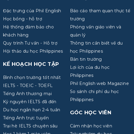
Đặc trưng của Phil English
Báo cáo tham quan thực tế
Học bổng - hỗ trợ
trường
Hệ thống đảm bảo cho
Phỏng vấn giáo viên và
khách hàng
quản lý
Quy trình Tư vấn - Hỗ trợ
Thông tin cần biết về du
Hội thảo du học Philippines
học Philippines
Bản tin trường
KẾ HOẠCH HỌC TẬP
Lợi ích của du học
Philippines
Bình chọn trường tốt nhất
Phil English web Magazine
IELTS - TOEIC - TOEFL
So sánh chi phí du học
Tiếng Anh thương mại
Philippines
Kỷ nguyên IELTS đã đến
Du học ngắn hạn 2-4 tuần
GÓC HỌC VIÊN
Tiếng Anh trực tuyến
Trại hè IELTS chuyên sâu
Cảm nhận học viên
Học 1 kèm 1 giáo viên
Trải nghiệm du học