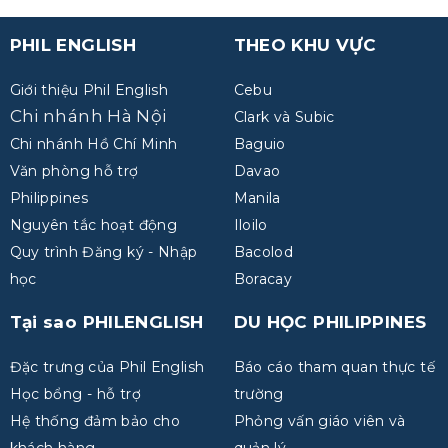
PHIL ENGLISH
THEO KHU VỰC
Giới thiệu Phil English
Cebu
Chi nhánh Hà Nội
Clark và Subic
Chi nhánh Hồ Chí Minh
Baguio
Văn phòng hỗ trợ
Davao
Philippines
Manila
Nguyên tắc hoạt động
Iloilo
Quy trình Đăng ký - Nhập
Bacolod
học
Boracay
Tại sao PHILENGLISH
DU HỌC PHILIPPINES
Đặc trưng của Phil English
Báo cáo tham quan thực tế
Học bổng - hỗ trợ
trường
Hệ thống đảm bảo cho
Phỏng vấn giáo viên và
khách hàng
quản lý