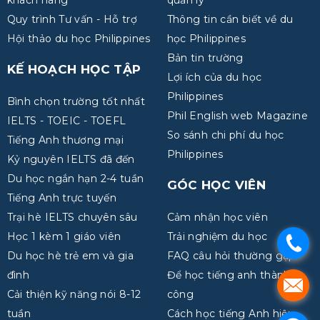
Quy trình Tư vấn - Hỗ trợ
Thông tin cần biết về du
Hội thảo du học Philippines
học Philippines
Bản tin trường
KẾ HOẠCH HỌC TẬP
Lợi ích của du học
Philippines
Bình chọn trường tốt nhất
Phil English web Magazine
IELTS - TOEIC - TOEFL
So sánh chi phí du học
Tiếng Anh thương mại
Philippines
Kỷ nguyên IELTS đã đến
Du học ngắn hạn 2-4 tuần
GÓC HỌC VIÊN
Tiếng Anh trực tuyến
Trại hè IELTS chuyên sâu
Cảm nhận học viên
Học 1 kèm 1 giáo viên
Trải nghiệm du học
.
Du học hè trẻ em và gia
FAQ câu hỏi thường gặp
đình
Để học tiếng anh thành
.
Cải thiện kỹ năng nói 8-12
công
tuần
Cách học tiếng Anh hiệu