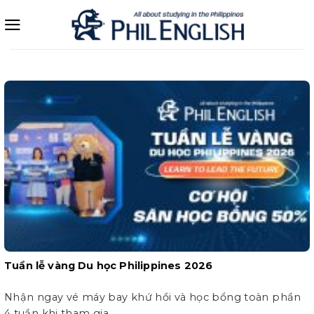
Bỏ
qua
nội
dung
Tuần lễ vàng Du học Philippines 2026
Nhận ngay vé máy bay khứ hồi và học bổng toàn phần
4 tuần khi tham gia