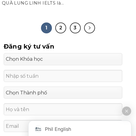
QUÀ LUNG LINH IELTS là...
1
2
3
Đăng ký tư vấn
Phil English