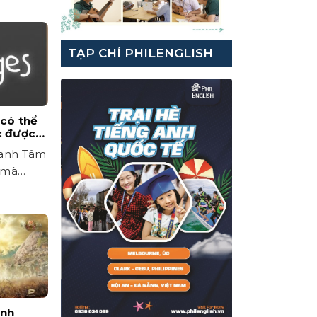
TẠP CHÍ PHILENGLISH
 có thể
c được
hanh Tâm
 mà
a...
ình