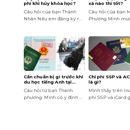
phí khi hủy khóa học?
xá nào thì tốt?
Câu hỏi của bạn Thành
Câu hỏi của bạn 
Nhân Nếu em đăng ký rồi
Phương Mình muốn
nhưng muốn hủy khóa...
nên chọn phòng ký
Cần chuẩn bị gì trước khi
Chi phí SSP và AC
du học tiếng Anh tại
là gì?
Philippines?
Câu hỏi từ bạn Thanh
Mình thấy trên In
phương: Mình có ý định đi
phí SSP và iCard g
du học tiếng Anh...
Cho mình hỏi là...