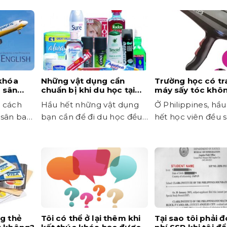
 khóa
Những vật dụng cần
Trường học có tr
i sân
chuẩn bị khi du học tại
máy sấy tóc khô
cách
Philippines
g cách
Hầu hết những vật dụng
Ở Philippines, hầu
 sân bay
bạn cần để đi du học đều
hết học viên đều 
có thể mua...
ký túc xá bên tro
khuôn viên trường
bạn...
ng thẻ
Tôi có thể ở lại thêm khi
Tại sao tôi phải đ