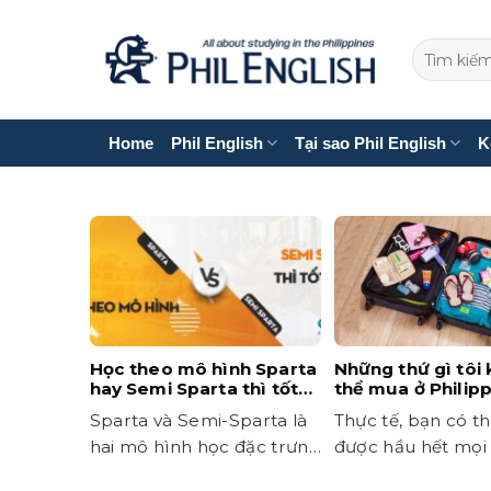
Bỏ
qua
nội
dung
Home
Phil English
Tại sao Phil English
K
Học theo mô hình Sparta
Những thứ gì tôi
hay Semi Sparta thì tốt
thể mua ở Philip
hơn?
Sparta và Semi-Sparta là
Thực tế, bạn có t
hai mô hình học đặc trưng
được hầu hết mọi 
của các trường Anh ngữ...
Philippines. Tuy nhi