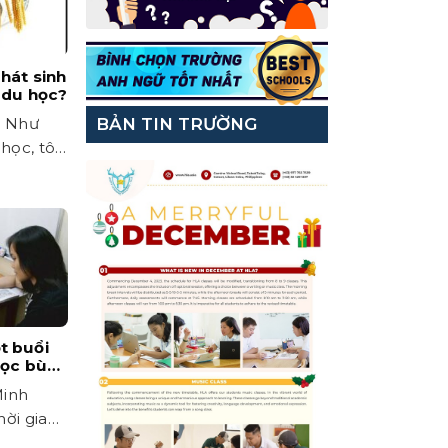
hát sinh
 du học?
BẢN TIN TRƯỜNG
n Như
học, tôi
t buổi
học bù
Minh
hời gian
ề...