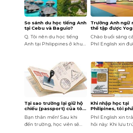
So sánh du học tiếng Anh
Trường Anh ngữ 
tại Cebu và Baguio?
thể tập được Yog
trong trường?
Q. Tôi nên du học tiếng
Chào buổi sáng cá
Anh tại Philippines ở khu
Phil English xin đư
vực nào thì tốt?...
đáp thông tin hỗ tr
Tại sao trường lại giữ hộ
Khi nhập học tại
chiếu (passport) của tôi
Philipines, tôi ph
trong thời gian học?
phí ACR I-Card? Đ
Bạn thân mến! Sau khi
Phil English xin trả
khoản phí gì?
đến trường, học viên sẽ
hỏi này: Khi lưu t
được yêu cầu nộp lại...
ngày ở...