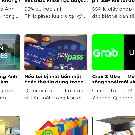
g không?
kết thúc khóa học được
phí SSP khi tôi đ
không?
một trường khác
ng Anh
95% du học sinh
SSP là giấy phép 
 không
Philippines lưu trú tại ký
đặc biệt và bạn sẽ
 dụng.
túc xá do trường cung
đóng phí để...
cấp....
ếng Anh
Nếu tôi bị mất tiền mặt
Grab & Uber – Mộ
 năm
hoặc thẻ tín dụng trong
sống thoải mái v
thời gian học tập tại
toàn hơn ở Philip
ng Anh
Q. Tôi bị mất thẻ tín dụng
Câu hỏi từ bạn Mi
Philippines thì sao?
năm
và tiền mặt trong khi tôi
Phương: Q: Trong
 hỏi
đang du...
trình học tập khi d