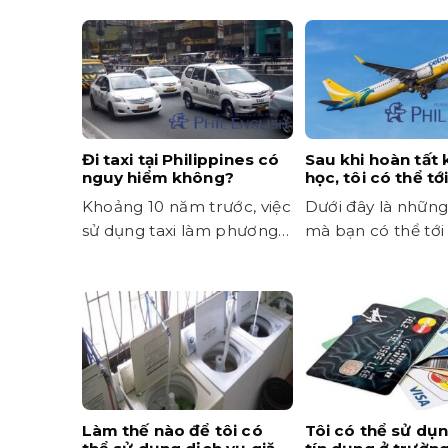
Đi taxi tại Philippines có
Sau khi hoàn tất
nguy hiểm không?
học, tôi có thể tớ
bay bằng những 
Khoảng 10 năm trước, việc
Dưới đây là nhữn
nào?
sử dụng taxi làm phương
mà bạn có thể tới
tiện di chuyển ở các...
sau khi hoàn...
Làm thế nào để tôi có
Tôi có thể sử dụ