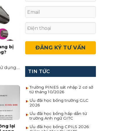
ang bị
ng?
sử dụng
TIN TỨC
ng
. Các
Trường PINES sát nhập 2 cơ sở
từ tháng 10/2026
Ưu đãi học bổng trường GLC
2026
Ưu đãi học bổng hấp dẫn từ
trường Anh ngữ GITC
óng lại
Ưu đãi học bổng CPILS 2026: