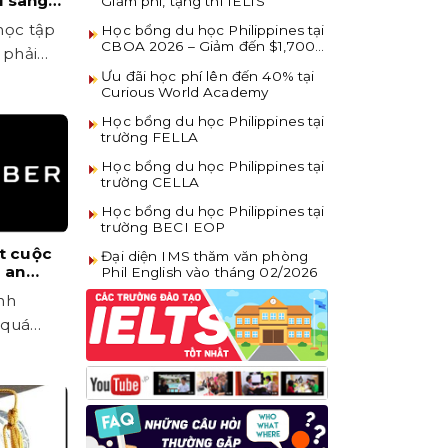
ổi sang
Giảm phí, tặng thi IELTS
?
học tập
Học bổng du học Philippines tại
CBOA 2026 – Giảm đến $1,700
 phải
khi đăng ký sớm
Ưu đãi học phí lên đến 40% tại
Curious World Academy
Học bổng du học Philippines tại
trường FELLA
Học bổng du học Philippines tại
trường CELLA
Học bổng du học Philippines tại
trường BECI EOP
t cuộc
Đại diện IMS thăm văn phòng
à an
Phil English vào tháng 02/2026
pines !
nh
 quá
u học...