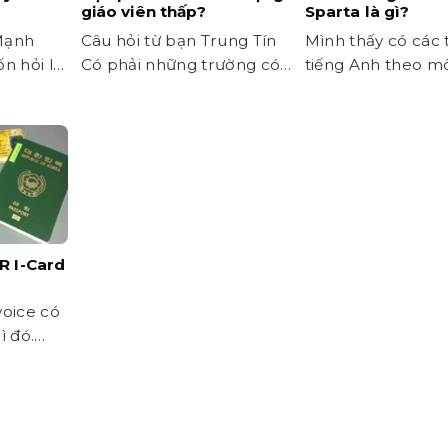
giáo viên thấp?
Sparta là gì?
Mạnh
Câu hỏi từ bạn Trung Tín
Mình thấy có các
 hỏi là
Có phải những trường có
tiếng Anh theo mô
 túc...
học phí rẻ thì...
Sparta. Vậy là như.
R I-Card
voice có
ì đó.