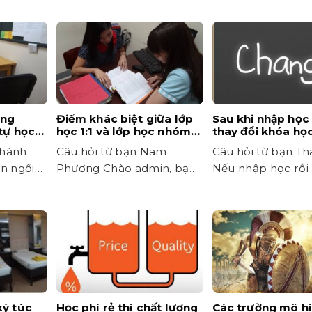
ụng
Điểm khác biệt giữa lớp
Sau khi nhập học
tự học
học 1:1 và lớp học nhóm
thay đổi khóa họ
không?
là gì?
không?
Thành
Câu hỏi từ bạn Nam
Câu hỏi từ bạn T
n ngồi
Phương Chào admin, bạn
Nếu nhập học rồi
 tĩnh
vui lòng giải thích rõ hơn...
mình muốn đổi khó
ký túc
Học phí rẻ thì chất lượng
Các trường mô h