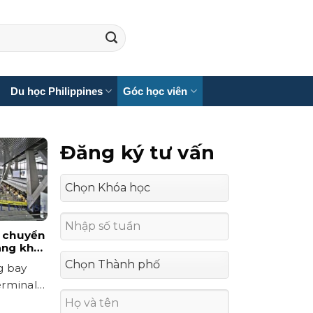
Du học Philippines
Góc học viên
Đăng ký tư vấn
i chuyển
ang khu
 Manila?
g bay
erminal 3
..