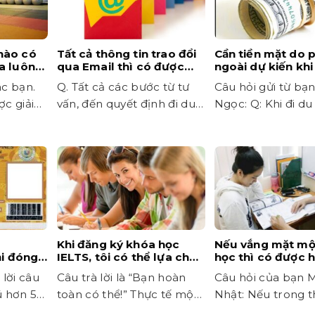
nào có
Tất cả thông tin trao đổi
Cần tiền mặt do p
a luôn
qua Email thì có được
ngoài dự kiến khi
không?
c bạn.
Q. Tất cả các bước từ tư
Câu hỏi gửi từ bạ
ợc giải
vấn, đến quyết định đi du
Ngọc: Q: Khi đi du 
ợ...
học, thanh...
phải làm...
Khi đăng ký khóa học
Nếu vắng mặt mộ
ải đóng
IELTS, tôi có thể lựa chọn
học thì có được 
ây là
môn học theo nhu cầu
không?
 lời câu
Câu trà lời là “Bạn hoàn
Câu hỏi của bạn 
của mình được không?
rú hơn 59
toàn có thể!” Thực tế một
Nhật: Nếu trong t
số trường có...
học, mình có vấn đ