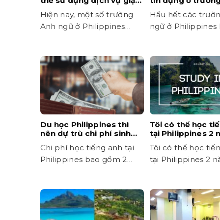
thể sử dụng dịch vụ giặt
tín dụng ở trườn
ủi tại trường?
Hiện nay, một số trường
Hầu hết các trườ
Anh ngữ ở Philippines
ngữ ở Philippines
miễn phí dịch vụ giặt ủi...
chấp nhận thẻ tín
Các...
Du học Philippines thì
Tôi có thể học ti
nên dự trù chi phí sinh
tại Philippines 2
hoạt bao nhiêu mỗi
không?
Chi phí học tiếng anh tại
Tôi có thể học tiế
tháng?
Philippines bao gồm 2
tại Philippines 2 
phần chính: chi phí học và
không? Đây là câu
chi...
được nhiều...