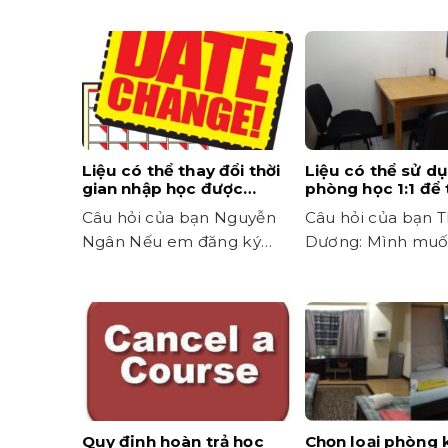
Liệu có thể thay đổi thời
Liệu có thể sử d
gian nhập học được
phòng học 1:1 để 
không?
ngoài giờ được 
Câu hỏi của bạn Nguyễn
Câu hỏi của bạn 
Ngân Nếu em đăng ký
Dương: Mình muố
học nhưng vì một số...
học một mình yên
thì...
Quy định hoàn trả học
Chọn loại phòng 