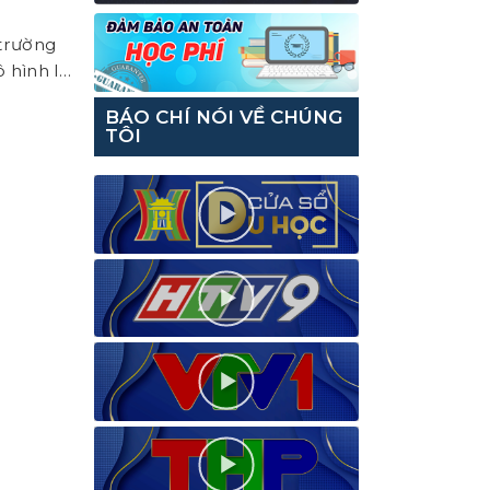
 trường
 hình là
..
BÁO CHÍ NÓI VỀ CHÚNG
TÔI