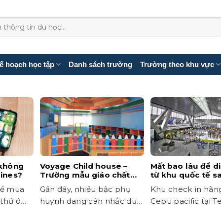
ế hoạch học tập
Danh sách trường
Trường theo khu vực
 không
Voyage Child house –
Mất bao lâu để d
pines?
Trường mẫu giáo chất
từ khu quốc tế s
lượng Nhật Bản
nội địa ở sân bay
hể mua
Gần đây, nhiều bậc phụ
Khu check in hãn
thứ ở
huynh đang cân nhắc du
Cebu pacific tại T
ên,...
học tiếng Anh cùng với...
Trừ khi học tại các.