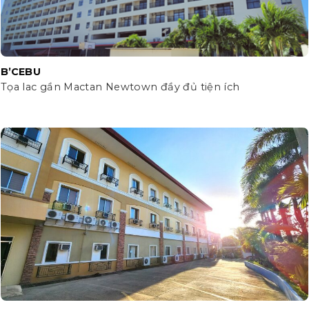
B’CEBU
Tọa lac gần Mactan Newtown đầy đủ tiện ích