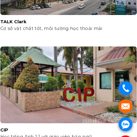
TALK Clark
Cơ sở vật chất tốt, môi tường học thoải mái
.
.
.
CIP
Học tiếng Anh 1:1 với giáo viên bản ngữ