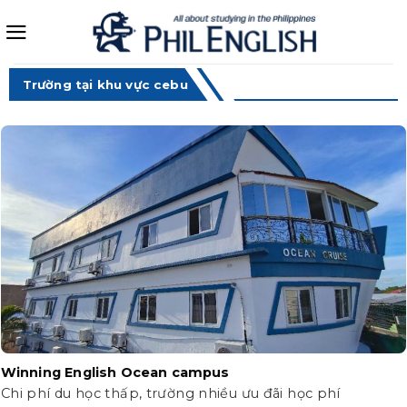
Bỏ
qua
nội
dung
Trường tại khu vực cebu
Winning English Ocean campus
Chi phí du học thấp, trường nhiều ưu đãi học phí