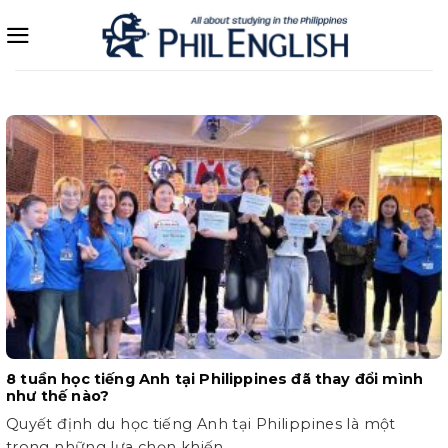
Bỏ
qua
nội
dung
8 tuần học tiếng Anh tại Philippines đã thay đổi mình
như thế nào?
Quyết định du học tiếng Anh tại Philippines là một
trong những lựa chọn khiến...