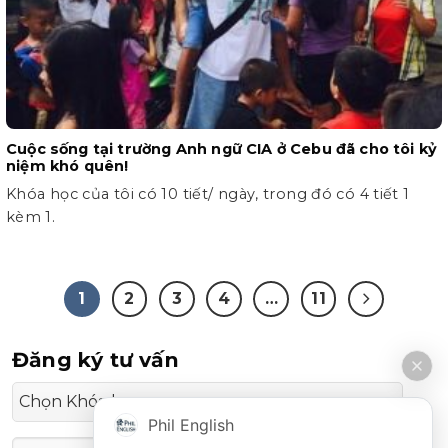
Cuộc sống tại trường Anh ngữ CIA ở Cebu đã cho tôi kỷ
niệm khó quên!
Khóa học của tôi có 10 tiết/ ngày, trong đó có 4 tiết 1
kèm 1.
1
2
3
4
…
11
Đăng ký tư vấn
Phil English