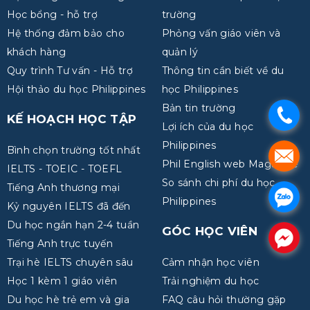
Học bổng - hỗ trợ
trường
Hệ thống đảm bảo cho
Phỏng vấn giáo viên và
khách hàng
quản lý
Quy trình Tư vấn - Hỗ trợ
Thông tin cần biết về du
Hội thảo du học Philippines
học Philippines
Bản tin trường
.
KẾ HOẠCH HỌC TẬP
Lợi ích của du học
Philippines
Bình chọn trường tốt nhất
.
Phil English web Magazine
IELTS - TOEIC - TOEFL
So sánh chi phí du học
Tiếng Anh thương mại
.
Philippines
Kỷ nguyên IELTS đã đến
Du học ngắn hạn 2-4 tuần
GÓC HỌC VIÊN
.
Tiếng Anh trực tuyến
Trại hè IELTS chuyên sâu
Cảm nhận học viên
Học 1 kèm 1 giáo viên
Trải nghiệm du học
Du học hè trẻ em và gia
FAQ câu hỏi thường gặp