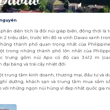
 nguyên
hần diện tích là đồi núi giáp biển, đồng thời là 
 triệu dân, trước khi đổ ra vịnh Davao xanh tro
hững thành phố quan trọng nhất của Philippine
ột trong những thành phố lớn nhất của Philippi
đặc trưng gồm núi Apo có độ cao 3.412 m (ca
 đại bàng và trái cây nhiệt đới.
ột trung tâm kinh doanh, thương mại, đầu tư và du
nghỉ dưỡng, khách sạn và trung tâm mua sắm s
 với những ngọn núi hùng vĩ đẹp nhất quốc gia nà