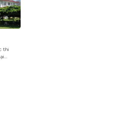
 thi
ại