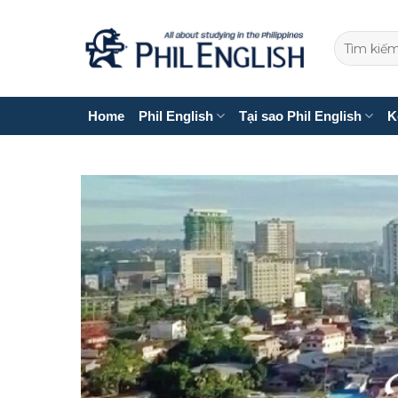
Bỏ
qua
nội
dung
Home
Phil English
Tại sao Phil English
K