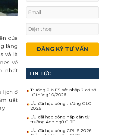
tên của
ng lãng
s và là
nes về
o nhất
TIN TỨC
Trường PINES sát nhập 2 cơ sở
 lịch ở
từ tháng 10/2026
ầm uất
Ưu đãi học bổng trường GLC
y.
2026
Ưu đãi học bổng hấp dẫn từ
trường Anh ngữ GITC
Ưu đãi học bổng CPILS 2026: