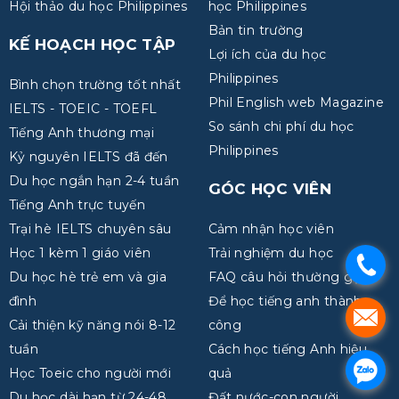
Hội thảo du học Philippines
học Philippines
Bản tin trường
KẾ HOẠCH HỌC TẬP
Lợi ích của du học
Philippines
Bình chọn trường tốt nhất
Phil English web Magazine
IELTS - TOEIC - TOEFL
So sánh chi phí du học
Tiếng Anh thương mại
Philippines
Kỷ nguyên IELTS đã đến
Du học ngắn hạn 2-4 tuần
GÓC HỌC VIÊN
Tiếng Anh trực tuyến
Trại hè IELTS chuyên sâu
Cảm nhận học viên
Học 1 kèm 1 giáo viên
Trải nghiệm du học
.
Du học hè trẻ em và gia
FAQ câu hỏi thường gặp
đình
Để học tiếng anh thành
.
Cải thiện kỹ năng nói 8-12
công
tuần
Cách học tiếng Anh hiệu
.
Học Toeic cho người mới
quả
Du học dài hạn từ 24-48
Đất nước-con người