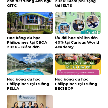
dẫn từ trường Anh ngữ
2026: Giảm phí, tặng
GITC
thi IELTS
Học bổng du học
Ưu đãi học phí lên đến
Philippines tại CBOA
40% tại Curious World
2026 – Giảm đến
Academy
$1,700 khi đăng ký
sớm
Học bổng du học
Học bổng du học
Philippines tại trường
Philippines tại trường
FELLA
BECI EOP