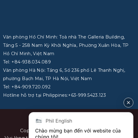
Văn phòng Hồ Chí Minh: Toà nhà The Galleria Building,
Tầng 5 - 258 Nam Kỳ Khởi Nghĩa, Phường Xuân Hòa, TP
Hồ Chí Minh, Việt Nam
Tel: +84-938.034.089
Văn phòng Hà Nội: Tầng 6, Số 236 phố Lê Thanh Nghị,
phường Bạch Mai, TP Hà Nội, Việt Nam
Tel: +84-909.720.092
Hotline hỗ trợ tại Philippines:+63-999.5423.123
Phone: 0934.678.095
Phil English
Email: info@philenglish.vn
Copyright 2026 ©
PhilEnglish Việt Nam
Chào mừng bạn đến với website của 
chúng tôi!
Vui lòng trích dẫn nguồn khi sao chép bài viết. Sơ đồ