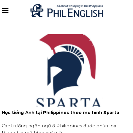
Bỏ
qua
nội
dung
Học tiếng Anh tại Philippines theo mô hình Sparta
Các trường ngôn ngữ ở Philippines được phân loại
thành hai mô hình quản lý...