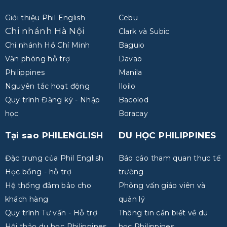
Giới thiệu Phil English
Cebu
Chi nhánh Hà Nội
Clark và Subic
Chi nhánh Hồ Chí Minh
Baguio
Văn phòng hỗ trợ
Davao
Philippines
Manila
Nguyên tắc hoạt động
Iloilo
Quy trình Đăng ký - Nhập
Bacolod
học
Boracay
Tại sao PHILENGLISH
DU HỌC PHILIPPINES
Đặc trưng của Phil English
Báo cáo tham quan thực tế
Học bổng - hỗ trợ
trường
Hệ thống đảm bảo cho
Phỏng vấn giáo viên và
khách hàng
quản lý
Quy trình Tư vấn - Hỗ trợ
Thông tin cần biết về du
Hội thảo du học Philippines
học Philippines