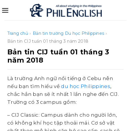
Bỏ
qua
nội
dung
Trang chủ
›
Bản tin trường
Du học Philippines
›
Bản tin CIJ tuần 01 tháng 3 năm 2018
Bản tin CIJ tuần 01 tháng 3
năm 2018
Là trường Anh ngữ nổi tiếng ở Cebu nên
nếu bạn tìm hiểu về
du học Philippines
,
chắc hẳn bạn sẽ ít nhất 1 lần nghe đến CIJ.
Trường có 3 campus gồm:
– CIJ Classic: Campus dành cho người lớn,
có không khí học tập thoải mái. Cơ sở vật
chất theo mô hình căn hộ cao cấp, sạch sẽ,