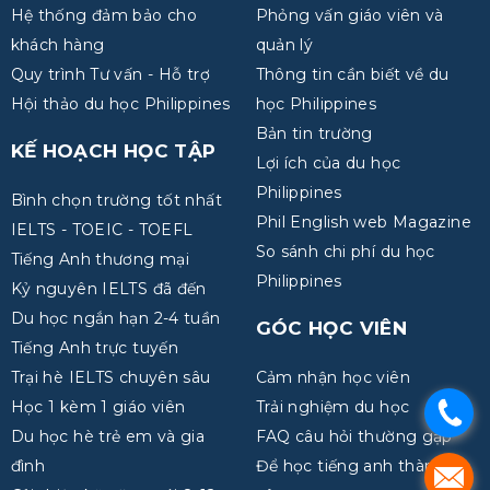
Hệ thống đảm bảo cho
Phỏng vấn giáo viên và
khách hàng
quản lý
Quy trình Tư vấn - Hỗ trợ
Thông tin cần biết về du
Hội thảo du học Philippines
học Philippines
Bản tin trường
KẾ HOẠCH HỌC TẬP
Lợi ích của du học
Philippines
Bình chọn trường tốt nhất
Phil English web Magazine
IELTS - TOEIC - TOEFL
So sánh chi phí du học
Tiếng Anh thương mại
Philippines
Kỷ nguyên IELTS đã đến
Du học ngắn hạn 2-4 tuần
GÓC HỌC VIÊN
Tiếng Anh trực tuyến
Trại hè IELTS chuyên sâu
Cảm nhận học viên
Học 1 kèm 1 giáo viên
Trải nghiệm du học
.
Du học hè trẻ em và gia
FAQ câu hỏi thường gặp
đình
Để học tiếng anh thành
.