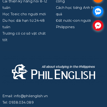
Cải thiện kỹ năng nói 8-12
công
tuần
Cách học tiếng Anh hiệu
.
Học Toeic cho người mới
quả
Du học dài hạn từ 24-48
Đất nước-con người
.
tuần
Philippines
Trường có cơ sở vật chất
tốt
Email: info@philenglish.vn
Tel: 0938.034.089