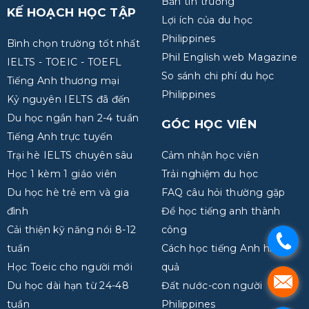
Bản tin trường
KẾ HOẠCH HỌC TẬP
Lợi ích của du học
Philippines
Bình chọn trường tốt nhất
Phil English web Magazine
IELTS - TOEIC - TOEFL
So sánh chi phí du học
Tiếng Anh thương mại
Philippines
Kỷ nguyên IELTS đã đến
Du học ngắn hạn 2-4 tuần
GÓC HỌC VIÊN
Tiếng Anh trực tuyến
Trại hè IELTS chuyên sâu
Cảm nhận học viên
Học 1 kèm 1 giáo viên
Trải nghiệm du học
Du học hè trẻ em và gia
FAQ câu hỏi thường gặp
đình
Để học tiếng anh thành
Cải thiện kỹ năng nói 8-12
công
.
tuần
Cách học tiếng Anh hiệu
Học Toeic cho người mới
quả
.
Du học dài hạn từ 24-48
Đất nước-con người
tuần
Philippines