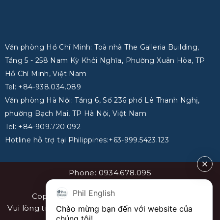
Văn phòng Hồ Chí Minh: Toà nhà The Galleria Building,
Tầng 5 - 258 Nam Kỳ Khởi Nghĩa, Phường Xuân Hòa, TP
Hồ Chí Minh, Việt Nam
Tel: +84-938.034.089
Văn phòng Hà Nội: Tầng 6, Số 236 phố Lê Thanh Nghị,
phường Bạch Mai, TP Hà Nội, Việt Nam
Tel: +84-909.720.092
Hotline hỗ trợ tại Philippines:+63-999.5423.123
Phone: 0934.678.095
Email: info@philenglish.vn
Phil English
Copyright 2026 ©
PhilEnglish Việt Nam
Vui lòng trích dẫn nguồn khi sao chép bài viết. Sơ đồ
Chào mừng bạn đến với website của 
chúng tôi!
website
sitemap