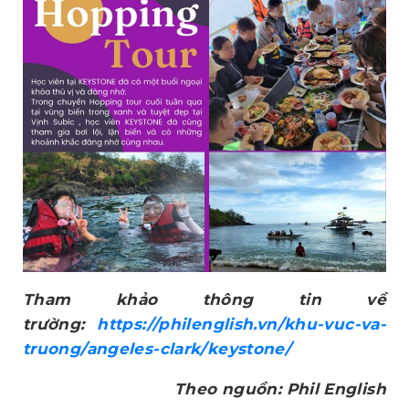
Tham khảo thông tin về
trường:
https://philenglish.vn/khu-vuc-va-
truong/angeles-clark/keystone/
Theo nguồn: Phil English