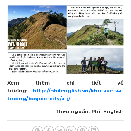
Xem thêm chi tiết về
trường:
http://philenglish.vn/khu-vuc-va-
truong/baguio-city/a-j/
Theo nguồn: Phil English