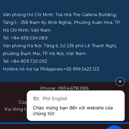
Văn phòng Hồ Chí Minh: Toà nhà The Galleria Building,
Tầng 5 - 258 Nam Kỳ Khởi Nghĩa, Phường Xuân Hòa, TP
Hồ Chí Minh, Việt Nam
Tel: +84-938.034.089
Văn phòng Hà Nội: Tầng 6, Số 236 phố Lê Thanh Nghị,
phường Bạch Mai, TP Hà Nội, Việt Nam
Tel: +84-909.720.092
Hotline hỗ trợ tại Philippines:+63-999.5423.123
Phone: 0934.678.095
Email: info@philenglish.vn
Phil English
Copyright 2026 ©
PhilEnglish Việt Nam
Chào mừng bạn đến với website của 
Vui lòng trích dẫn nguồn khi sao chép bài viết. Sơ đồ
chúng tôi!
website
sitemap