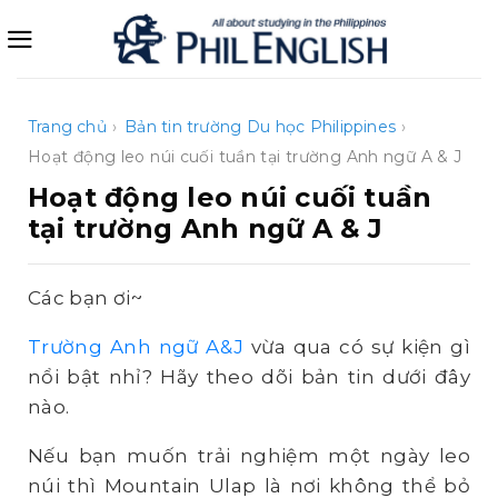
Bỏ
qua
nội
dung
Trang chủ
›
Bản tin trường
Du học Philippines
›
Hoạt động leo núi cuối tuần tại trường Anh ngữ A & J
Hoạt động leo núi cuối tuần
tại trường Anh ngữ A & J
Các bạn ơi~
Trường Anh ngữ A&J
vừa qua có sự kiện gì
nổi bật nhỉ? Hãy theo dõi bản tin dưới đây
nào.
Nếu bạn muốn trải nghiệm một ngày leo
núi thì Mountain Ulap là nơi không thể bỏ