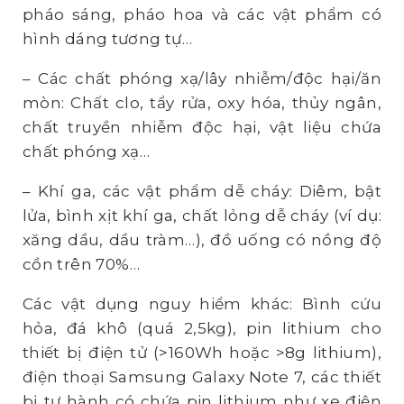
pháo sáng, pháo hoa và các vật phẩm có
hình dáng tương tự…
– Các chất phóng xạ/lây nhiễm/độc hại/ăn
mòn: Chất clo, tẩy rửa, oxy hóa, thủy ngân,
chất truyền nhiễm độc hại, vật liệu chứa
chất phóng xạ…
– Khí ga, các vật phẩm dễ cháy: Diêm, bật
lửa, bình xịt khí ga, chất lỏng dễ cháy (ví dụ:
xăng dầu, dầu tràm…), đồ uống có nồng độ
cồn trên 70%…
Các vật dụng nguy hiểm khác: Bình cứu
hỏa, đá khô (quá 2,5kg), pin lithium cho
thiết bị điện tử (>160Wh hoặc >8g lithium),
điện thoại Samsung Galaxy Note 7, các thiết
bị tự hành có chứa pin lithium như xe điện