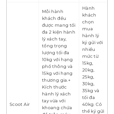
Hành
Mỗi hành
khách
khách đều
chọn
được mang tối
mua
đa 2 kiện hành
hành lý
lý xách tay,
ký gửi với
tổng trọng
nhiều
lượng tối đa
mức từ
10kg với hạng
15kg,
phổ thông và
20kg,
15kg với hạng
25kg,
thương gia.+
30kg,
Kích thước
35kg và
hành lý xách
tối đa
tay vừa với
Scoot Air
40kg. Có
khoang chứa
thể ký gửi