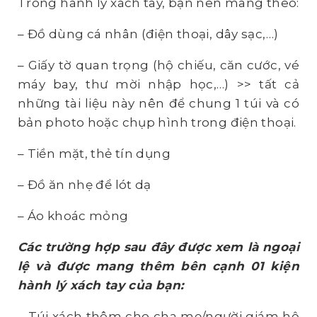
Trong hành lý xách tay, bạn nên mang theo:
– Đồ dùng cá nhân (điện thoại, dây sạc,…)
– Giấy tờ quan trọng (hộ chiếu, căn cước, vé
máy bay, thư mời nhập học,…) >> tất cả
những tài liệu này nên để chung 1 túi và có
bản photo hoặc chụp hình trong điện thoại.
– Tiền mặt, thẻ tín dụng
– Đồ ăn nhẹ để lót dạ
– Áo khoác mỏng
Các trường hợp sau đây được xem là ngoại
lệ và được mang thêm bên cạnh 01 kiện
hành lý xách tay của bạn:
– Túi xách thêm cho cha mẹ/người giám hộ