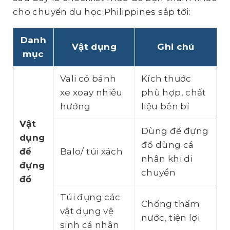
cho chuyến du học Philippines sắp tới:
Danh
Vật dụng
Ghi chú
mục
Vali có bánh
Kích thước
xe xoay nhiều
phù hợp, chất
hướng
liệu bền bỉ
Vật
Dùng để đựng
dụng
đồ dùng cá
để
Balo/ túi xách
nhân khi di
đựng
chuyển
đồ
Túi đựng các
Chống thấm
vật dụng vệ
nước, tiện lợi
sinh cá nhân