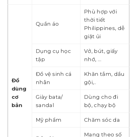
Phù hợp với
thời tiết
Quần áo
Philippines, dễ
giặt ủi
Dụng cụ học
Vở, bút, giấy
tập
nhớ, …
Đồ vệ sinh cá
Khăn tắm, dầu
Đồ
nhân
gội,..
dùng
cơ
Giày bata/
Dùng cho đi
bản
sandal
bộ, chạy bộ
Mỹ phẩm
Chăm sóc da
Mang theo số