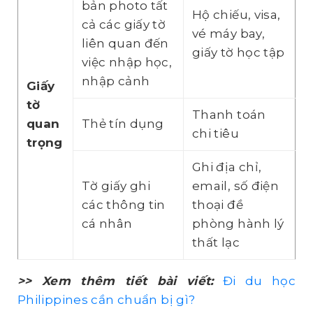
bản photo tất
Hộ chiếu, visa,
cả các giấy tờ
vé máy bay,
liên quan đến
giấy tờ học tập
việc nhập học,
nhập cảnh
Giấy
tờ
Thanh toán
quan
Thẻ tín dụng
chi tiêu
trọng
Ghi địa chỉ,
Tờ giấy ghi
email, số điện
các thông tin
thoại đề
cá nhân
phòng hành lý
thất lạc
>> Xem thêm tiết bài viết:
Đi du học
Philippines cần chuẩn bị gì?