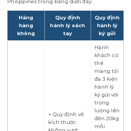
Philippines trong bảng dưới đây:
Hãng
Quy định
Quy định
hàng
hành lý xách
hành lý
không
tay
ký gửi
Hành
khách có
thể
mang tối
đa 3 kiện
hành lý
ký gửi với
trọng
lượng lên
+ Quy định về
đến 20kg
kích thước:
mỗi
không vượt