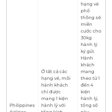
hạng vé
phổ
thông sẽ
miễn
cước cho
30kg
hành lý
ký gửi.
Hành
khách
Ở tất cả các
mang
hạng vé, mỗi
theo từ 1
hành khách
đến 4
chỉ được
kiện
mang 1 kiện
hành lý,
Philippines
hành lý với
tổng số
Airlines
tổng kích
này