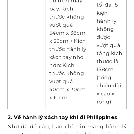
đồ trên máy
tối đa 15
bay: Kích
kiện
thước không
hành lý
vượt quá
không
54cm x 38cm
được
x 23cm.+ Kích
vượt quá
thước hành lý
tổng kích
xách tay nhỏ
thước là
hơn: Kích
158cm
thước không
(tổng
vượt quá
chiều dài
40cm x 30cm
x cao x
x 10cm.
rộng).
2. Về hành lý xách tay khi đi Philippines
Như đã đề cập, bạn chỉ cần mang hành lý