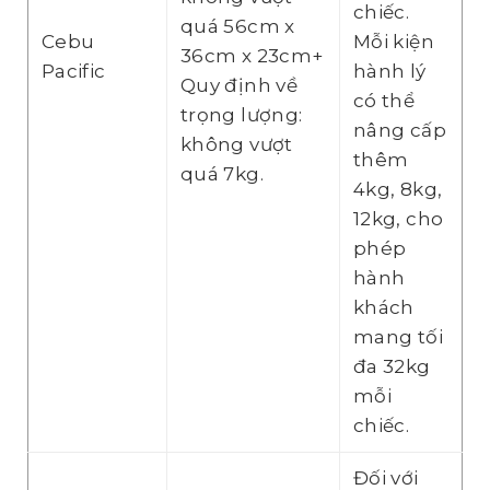
chiếc.
quá 56cm x
Cebu
Mỗi kiện
36cm x 23cm+
Pacific
hành lý
Quy định về
có thể
trọng lượng:
nâng cấp
không vượt
thêm
quá 7kg.
4kg, 8kg,
12kg, cho
phép
hành
khách
mang tối
đa 32kg
mỗi
chiếc.
Đối với