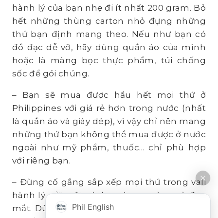
hành lý của bạn nhẹ đi ít nhất 200 gram. Bỏ
hết những thùng carton nhỏ đựng những
thứ bạn định mang theo. Nếu như bạn có
đồ đạc dễ vỡ, hãy dùng quần áo của mình
hoặc là màng bọc thực phẩm, túi chống
sốc để gói chúng.
– Bạn sẽ mua được hầu hết mọi thứ ở
Philippines với giá rẻ hơn trong nước (nhất
là quần áo và giày dép), vì vậy chỉ nên mang
những thứ bạn không thể mua được ở nước
ngoài như mỹ phẩm, thuốc… chỉ phù hợp
với riêng bạn.
– Đừng cố gắng sắp xếp mọi thứ trong vali
hành lý gửi một cách quá gọn gàng và đẹp
Phil English
mắt. Dù cho bạn cố thế nào, mọi thứ cũng