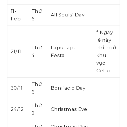
11-
Thứ
All Souls’ Day
Feb
6
* Ngày
lễ này
Thứ
Lapu-lapu
chỉ có ở
21/11
4
Festa
khu
vực
Cebu
Thứ
30/11
Bonifacio Day
6
Thứ
24/12
Christmas Eve
2
Thứ
Christmas Day