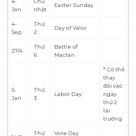
4-
Chủ
Easter Sunday
Jan
nhật
4-
Thứ
Day of Valor
Sep
2
Thứ
Battle of
27/4
6
Mactan
* Có thể
thay
đổi vào
5-
Thứ
Labor Day
ngày
Jan
3
thứ 2
tại
trường
Thứ
Vote Day