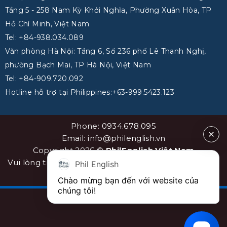
Tầng 5 - 258 Nam Kỳ Khởi Nghĩa, Phường Xuân Hòa, TP
Hồ Chí Minh, Việt Nam
Tel: +84-938.034.089
Văn phòng Hà Nội: Tầng 6, Số 236 phố Lê Thanh Nghị,
phường Bạch Mai, TP Hà Nội, Việt Nam
Tel: +84-909.720.092
Hotline hỗ trợ tại Philippines:+63-999.5423.123
Phone: 0934.678.095
Email: info@philenglish.vn
Copyright 2026 ©
PhilEnglish Việt Nam
Vui lòng trích dẫn nguồn khi sao chép bài viết. Sơ đồ
Phil English
website
sitemap
Chào mừng bạn đến với website của 
chúng tôi!