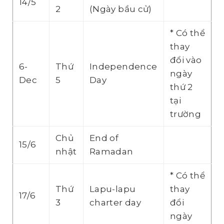
14/5
2
(Ngày bầu cử)
* Có thể
thay
đổi vào
6-
Thứ
Independence
ngày
Dec
5
Day
thứ 2
tại
trường
Chủ
End of
15/6
nhật
Ramadan
* Có thể
Thứ
Lapu-lapu
thay
17/6
3
charter day
đổi
ngày