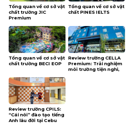
Tổng quan về cơ sở vật
Tổng quan về cơ sở vật
chất trường JIC
chất PINES IELTS
Premium
Tổng quan về cơ sở vật
Review trường CELLA
chất trường BECI EOP
Premium: Trải nghiệm
môi trường tiện nghi,
hiện đại ngay tại trung
tâm Cebu
Review trường CPILS:
“Cái nôi” đào tạo tiếng
Anh lâu đời tại Cebu