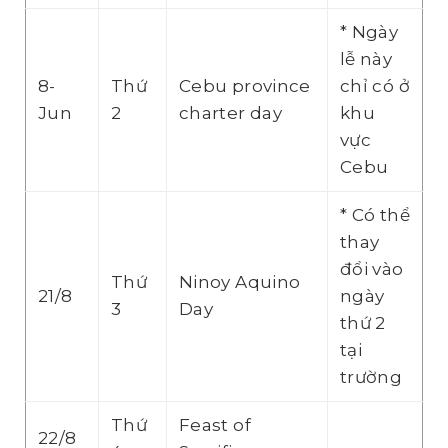
* Ngày
lễ này
8-
Thứ
Cebu province
chỉ có ở
Jun
2
charter day
khu
vực
Cebu
* Có thể
thay
đổi vào
Thứ
Ninoy Aquino
21/8
ngày
3
Day
thứ 2
tại
trường
Thứ
Feast of
22/8