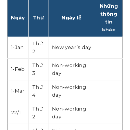
Những
thông
Ngày
Thứ
Ngày lễ
tin
khác
Thứ
1-Jan
New year’s day
2
Thứ
Non-working
1-Feb
3
day
Thứ
Non-working
1-Mar
4
day
Thứ
Non-working
22/1
2
day