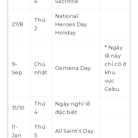
4
Sacrifice
National
Thứ
27/8
Heroes Day
2
Holiday
* Ngày
lễ này
9-
Chủ
chỉ có ở
Osmena Day
Sep
nhật
khu
vực
Cebu
Thứ
Ngày nghỉ lễ
31/10
4
đặc biệt
11-
Thứ
All Saint’s Day
Jan
5