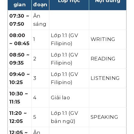
Lớp học
Nội dung
gian
đoạn
07:30 ~
Ăn
07:50
sáng
08:00
Lớp 1:1 (GV
1
WRITING
~ 08:45
Filipino)
08:50 ~
Lớp 1:1 (GV
2
READING
09:35
Filipino)
09:40 ~
Lớp 1:1 (GV
3
LISTENING
10:25
Filipino)
10:30 ~
4
Giải lao
11:15
11:20 ~
Lớp 1:1 (GV
5
SPEAKING
12:05
bản ngữ)
12:05 ~
Ăn