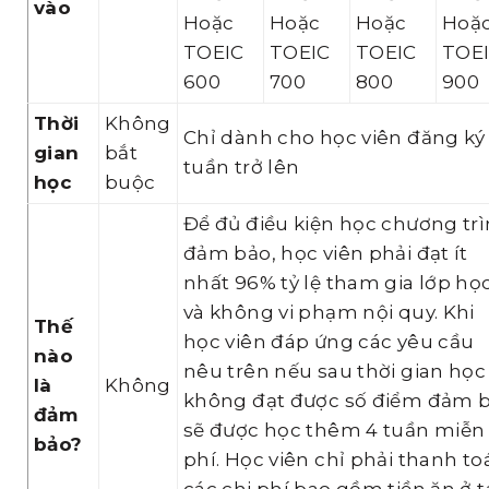
vào
Hoặc
Hoặc
Hoặc
Hoặ
TOEIC
TOEIC
TOEIC
TOE
600
700
800
900
Thời
Không
Chỉ dành cho học viên đăng ký 
gian
bắt
tuần trở lên
học
buộc
Để đủ điều kiện học chương tr
đảm bảo, học viên phải đạt ít
nhất 96% tỷ lệ tham gia lớp họ
và không vi phạm nội quy. Khi
Thế
học viên đáp ứng các yêu cầu
nào
nêu trên nếu sau thời gian học
là
Không
không đạt được số điểm đảm 
đảm
sẽ được học thêm 4 tuần miễn
bảo?
phí. Học viên chỉ phải thanh to
các chi phí bao gồm tiền ăn ở t