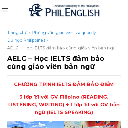
Bỏ
qua
nội
dung
Trang chủ
›
Phỏng vấn giáo viên và quản lý
Du học Philippines
›
AELC – Học IELTS đảm bảo cùng giáo viên bản ngữ
AELC – Học IELTS đảm bảo
cùng giáo viên bản ngữ
CHƯƠNG TRÌNH IELTS
ĐẢM BẢO ĐIỂM
3 lớp 1:1 với GV Filipino (READING,
LISTENING, WRITING) + 1 lớp 1:1 với GV bản
ngữ (IELTS SPEAKING)