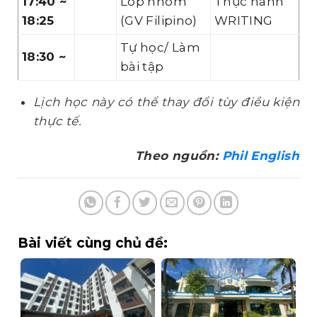
17:40 ~
Lớp nhóm
Thực hành
18:25
(GV Filipino)
WRITING
Tự học/ Làm
18:30 ~
bài tập
Lịch học này có thể thay đổi tùy điều kiện
thực tế.
Theo nguồn:
Phil English
Bài viết cùng chủ đề: