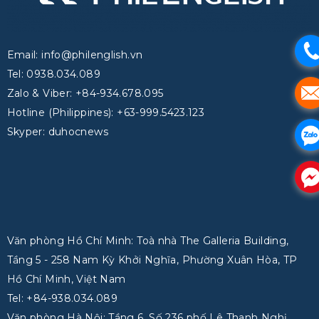
.
Email: info@philenglish.vn
Tel: 0938.034.089
.
Zalo & Viber: +84-934.678.095
Hotline (Philippines): +63-999.5423.123
Skyper: duhocnews
.
.
Văn phòng Hồ Chí Minh: Toà nhà The Galleria Building,
Tầng 5 - 258 Nam Kỳ Khởi Nghĩa, Phường Xuân Hòa, TP
Hồ Chí Minh, Việt Nam
Tel: +84-938.034.089
Văn phòng Hà Nội: Tầng 6, Số 236 phố Lê Thanh Nghị,