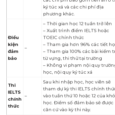
ký túc xá và các chi phí địa
phương khác.
– Thời gian học 12 tuần trở lên
– Xuất trình điểm IELTS hoặc
Điều
TOEIC chính thức
kiện
– Tham gia hơn 96% các tiết h
–
đảm
– Tham gia 100% các bài kiểm t
bảo
từ vựng, thi thử tại trường
– Không vi phạm nội quy trườn
học, nội quy ký túc xá
Sau khi nhập học, học viên sẽ
Thi
tham dự kỳ thi IELTS chính thứ
IELTS
–
vào tuần thứ 10 hoặc 12 của kh
chính
học. Điểm số đảm bảo sẽ được
thức
căn cứ vào kỳ thi này.