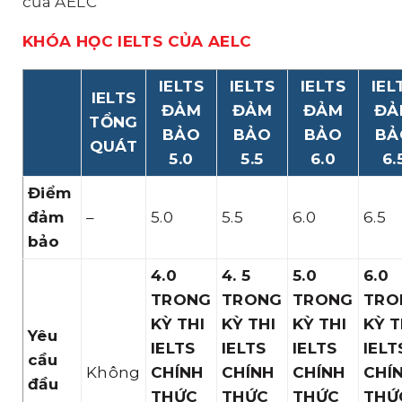
của AELC
KHÓA HỌC IELTS CỦA AELC
IELTS
IELTS
IELTS
IEL
IELTS
ĐẢM
ĐẢM
ĐẢM
ĐẢ
TỔNG
BẢO
BẢO
BẢO
BẢ
QUÁT
5.0
5.5
6.0
6.
Điểm
đảm
–
5.0
5.5
6.0
6.5
bảo
4.0
4. 5
5.0
6.0
TRONG
TRONG
TRONG
TRO
KỲ THI
KỲ THI
KỲ THI
KỲ T
Yêu
IELTS
IELTS
IELTS
IELT
cầu
Không
CHÍNH
CHÍNH
CHÍNH
CHÍ
đầu
THỨC
THỨC
THỨC
THỨ