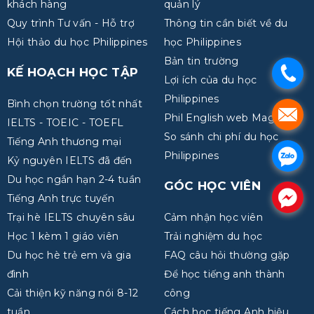
khách hàng
quản lý
Quy trình Tư vấn - Hỗ trợ
Thông tin cần biết về du
Hội thảo du học Philippines
học Philippines
Bản tin trường
KẾ HOẠCH HỌC TẬP
.
Lợi ích của du học
Philippines
Bình chọn trường tốt nhất
.
Phil English web Magazine
IELTS - TOEIC - TOEFL
So sánh chi phí du học
Tiếng Anh thương mại
.
Philippines
Kỷ nguyên IELTS đã đến
Du học ngắn hạn 2-4 tuần
GÓC HỌC VIÊN
.
Tiếng Anh trực tuyến
Trại hè IELTS chuyên sâu
Cảm nhận học viên
Học 1 kèm 1 giáo viên
Trải nghiệm du học
Du học hè trẻ em và gia
FAQ câu hỏi thường gặp
đình
Để học tiếng anh thành
Cải thiện kỹ năng nói 8-12
công
tuần
Cách học tiếng Anh hiệu