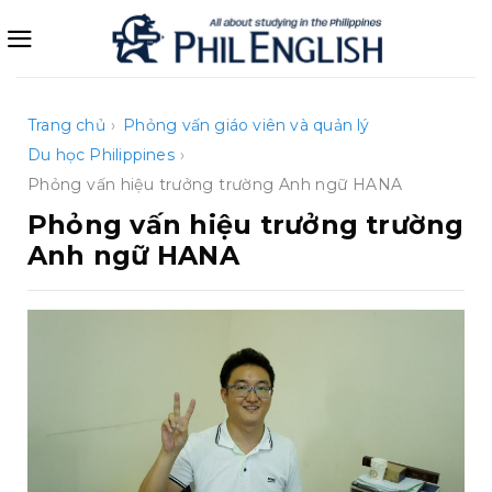
Bỏ
qua
nội
dung
Trang chủ
›
Phỏng vấn giáo viên và quản lý
Du học Philippines
›
Phỏng vấn hiệu trưởng trường Anh ngữ HANA
Phỏng vấn hiệu trưởng trường
Anh ngữ HANA