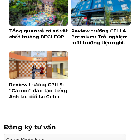
Tổng quan về cơ sở vật
Review trường CELLA
chất trường BECI EOP
Premium: Trải nghiệm
môi trường tiện nghi,
hiện đại ngay tại trung
tâm Cebu
Review trường CPILS:
“Cái nôi” đào tạo tiếng
Anh lâu đời tại Cebu
Đăng ký tư vấn