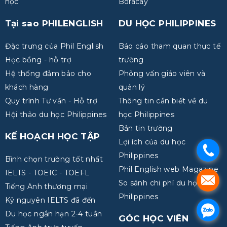
học
Boracay
Tại sao PHILENGLISH
DU HỌC PHILIPPINES
Đặc trưng của Phil English
Báo cáo tham quan thực tế
Học bổng - hỗ trợ
trường
Hệ thống đảm bảo cho
Phỏng vấn giáo viên và
khách hàng
quản lý
Quy trình Tư vấn - Hỗ trợ
Thông tin cần biết về du
Hội thảo du học Philippines
học Philippines
Bản tin trường
KẾ HOẠCH HỌC TẬP
Lợi ích của du học
.
Philippines
Bình chọn trường tốt nhất
Phil English web Magazine
IELTS - TOEIC - TOEFL
.
So sánh chi phí du học
Tiếng Anh thương mại
Philippines
Kỷ nguyên IELTS đã đến
.
Du học ngắn hạn 2-4 tuần
GÓC HỌC VIÊN