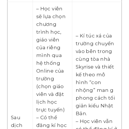
– Học viên
sẽ lựa chọn
chương
trình học,
– Kí túc xá của
giáo viên
trường chuyển
của riêng
vào bên trong
mình qua
cùng tòa nhà
hệ thống
Skyrise và thiết
Online của
kế theo mô
trường
hình “con
(chọn giáo
nhộng” man g
viên và đặt
phong cách tối
lịch học
giản kiểu Nhật
trực tuyến)
Bản.
Sau
– Có thể
– Học viên vẫn
dịch
đăng kí học