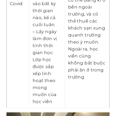
có thể đăng kí ở
Covid
vào bất kỳ
bên ngoài
thời gian
trường, và có
nào, kể cả
thể thuê các
cuối tuần.
khách sạn xung
– Lấy ngày
quanh trường
làm đơn vị
theo ý muốn.
tính thời
Ngoài ra, học
gian học.
viên cũng
Lớp học
không bắt buộc
được sắp
phải ăn ở trong
xếp linh
trường.
hoạt theo
mong
muốn của
học viên