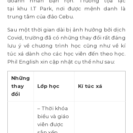
doanh nhân bận rộn. Trường tọa lạc
tại khu I.T Park, nơi được mệnh danh là
trung tâm của đảo Cebu.
Sau một thời gian dài bị ảnh hưởng bởi dịch
Covid, trường đã có những thay đổi rất đáng
lưu ý về chương trình học cũng như về kí
túc xá dành cho các học viên đến theo học.
Phil English xin cập nhật cụ thể như sau:
Những
thay
Lớp học
Kí túc xá
đổi
– Thời khóa
biểu và giáo
viên được
sắp xếp