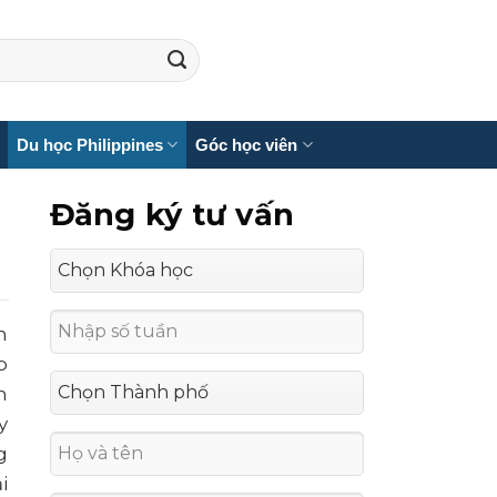
Du học Philippines
Góc học viên
Đăng ký tư vấn
n
p
n
y
g
i