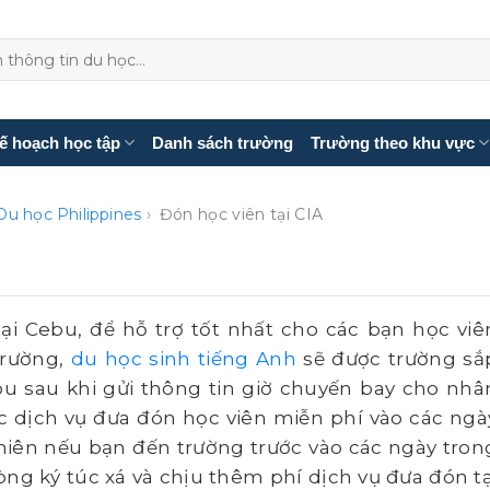
ế hoạch học tập
Danh sách trường
Trường theo khu vực
Du học Philippines
›
Đón học viên tại CIA
ại Cebu, để hỗ trợ tốt nhất cho các bạn học viê
trường,
du học sinh tiếng Anh
sẽ được trường sắ
bu sau khi gửi thông tin giờ chuyến bay cho nhâ
ức dịch vụ đưa đón học viên miễn phí vào các ngà
nhiên nếu bạn đến trường trước vào các ngày tron
òng ký túc xá và chịu thêm phí dịch vụ đưa đón tạ