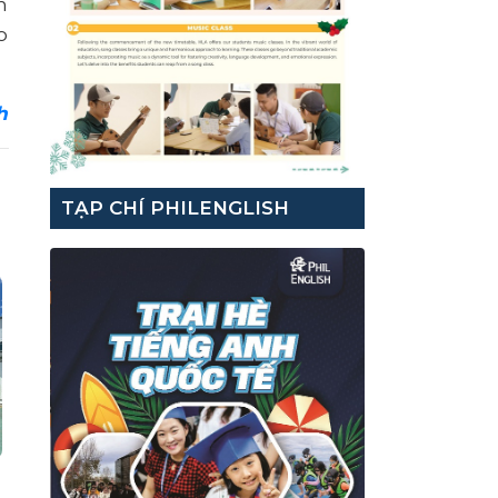
n
o
h
TẠP CHÍ PHILENGLISH