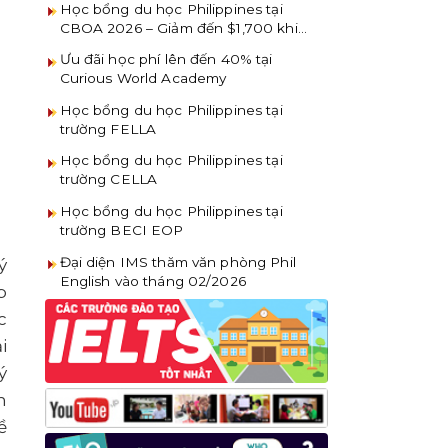
Học bổng du học Philippines tại
CBOA 2026 – Giảm đến $1,700 khi
đăng ký sớm
Ưu đãi học phí lên đến 40% tại
Curious World Academy
Học bổng du học Philippines tại
trường FELLA
Học bổng du học Philippines tại
trường CELLA
Học bổng du học Philippines tại
trường BECI EOP
Đại diện IMS thăm văn phòng Phil
ý
English vào tháng 02/2026
p
c
i
ý
m
ề