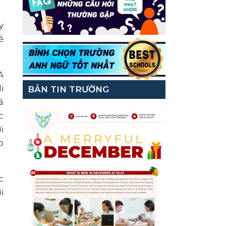
y
ẽ
A
i
BẢN TIN TRƯỜNG
á
c
i
o
c
i