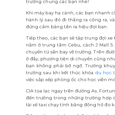
trường chung các bạn nhé!
Khi máy bay hạ cánh, các bạn nhanh c
hành lý sau đó đi thẳng ra cổng ra, v
đứng cầm bảng tên ra hiệu đợi bạn.
Tiếp theo, các bạn sẽ tập trung đợi xe 
nằm ở trung tâm Cebu, cách J Mall 5 
chuyển từ sân bay về trường. Trên đườ
ở đây, phương tiện di chuyển cũng như
bạn không phải bỡ ngỡ. Trường khuyế
trường sau khi kết thúc khóa
du học 
việc sắp xếp phòng ốc cho học viên mớ
CIA tọa lạc ngay trên đường As. Fort
đến trường trong những trường hợp đặc
tài xế taxi chạy tính bằng đồng hổ đo 