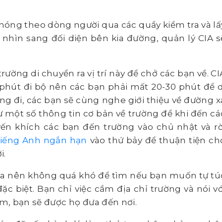
hóng theo dòng người qua các quầy kiểm tra và lấ
à nhìn sang đối diện bên kia đường, quản lý CIA s
trường di chuyển ra vị trí này để chở các bạn về. CI
phút đi bộ nên các bạn phải mất 20-30 phút để d
ng đi, các bạn sẽ cùng nghe giới thiệu về đường x
 một số thông tin cơ bản về trường để khi đến cá
n khích các bạn đến trường vào chủ nhật và rờ
tiếng Anh ngắn hạn
vào thứ bảy để thuận tiện ch
i.
una nên không quá khó để tìm nếu bạn muốn tự tú
 biệt. Bạn chỉ việc cầm địa chỉ trường và nói vớ
km, bạn sẽ được họ đưa đến nơi.