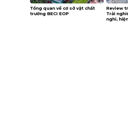
Tổng quan về cơ sở vật chất
Review t
trường BECI EOP
Trải nghi
nghi, hiệ
tâm Ceb