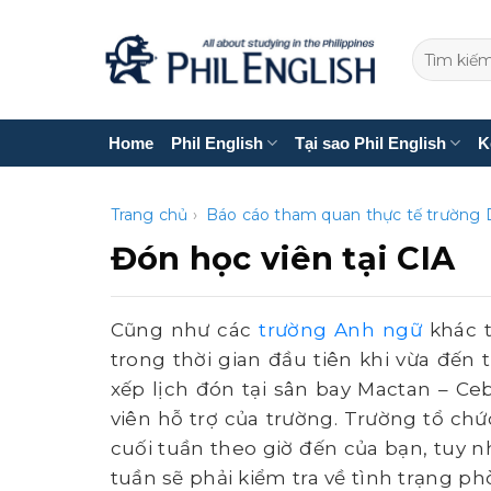
Bỏ
qua
nội
dung
Home
Phil English
Tại sao Phil English
K
Trang chủ
›
Báo cáo tham quan thực tế trường
Đón học viên tại CIA
Cũng như các
trường Anh ngữ
khác t
trong thời gian đầu tiên khi vừa đến 
xếp lịch đón tại sân bay Mactan – Ce
viên hỗ trợ của trường. Trường tổ ch
cuối tuần theo giờ đến của bạn, tuy 
tuần sẽ phải kiểm tra về tình trạng ph