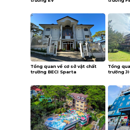
trường EV
trường F
Tổng quan về cơ sở vật chất
Tổng quan
trường BECI Sparta
trường J