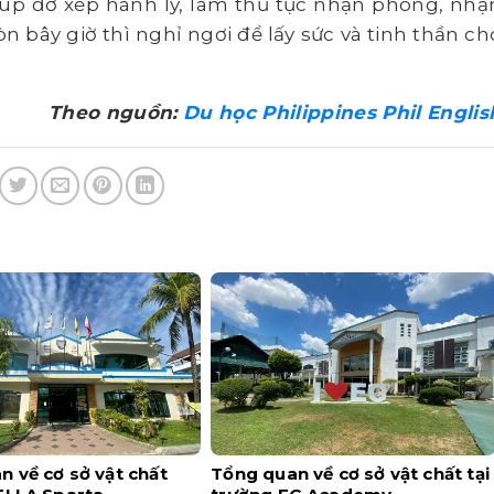
iúp đỡ xếp hành lý, làm thủ tục nhận phòng, nhậ
òn bây giờ thì nghỉ ngơi để lấy sức và tinh thần ch
Theo nguồn:
Du học Philippines Phil Englis
 về cơ sở vật chất
Tổng quan về cơ sở vật chất tại