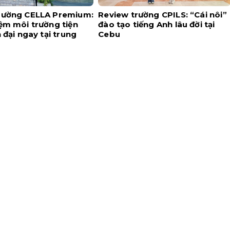
rường CELLA Premium:
Review trường CPILS: “Cái nôi”
ệm môi trường tiện
đào tạo tiếng Anh lâu đời tại
n đại ngay tại trung
Cebu
u