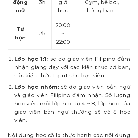
động
3h
giờ
Gym, bể bơi,
mở
học
bóng bàn…
20:00
Tự
2h
~
học
22:00
Lớp học 1:1:
sẽ do giáo viên Filipino đảm
nhận giảng dạy với các kiến thức cơ bản,
các kiến thức Input cho học viên.
Lớp học nhóm:
sẽ do giáo viên bản ngữ
và giáo viên Filipino đảm nhận. Số lượng
học viên mỗi lớp học từ 4 ~ 8, lớp học của
giáo viên bản ngữ thường sẽ có 8 học
viên.
Nội dung học sẽ là thực hành các nội dung