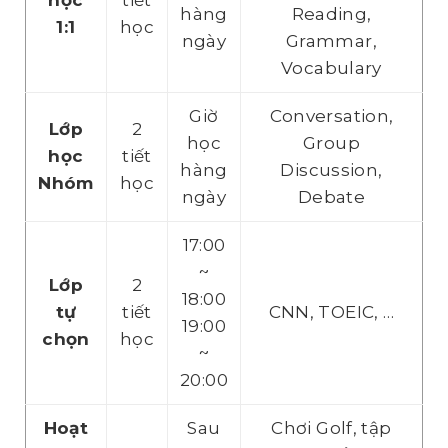
hàng
Reading,
1:1
học
ngày
Grammar,
Vocabulary
Giờ
Conversation,
Lớp
2
học
Group
học
tiết
hàng
Discussion,
Nhóm
học
ngày
Debate
17:00
~
Lớp
2
18:00
tự
tiết
CNN, TOEIC, …
19:00
chọn
học
~
20:00
Hoạt
Sau
Chơi Golf, tập