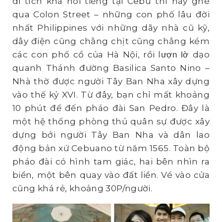
di tích khá nổi tiếng tại Cebu thì hãy ghé
qua Colon Street – những con phố lâu đời
nhất Philippines với những dãy nhà cũ kỹ,
dây điện cũng chằng chịt cũng chẳng kém
các con phố cổ của Hà Nội, rồi l
dạo
ượn lờ
quanh Thánh đường Basilica Santo Nino –
Nhà thờ được người Tây Ban Nha xây dựng
vào thế kỷ XVI. Từ đây, bạn chỉ mất khoảng
10 phút để đến pháo đài San Pedro. Đây là
một hệ thống phòng thủ quân sự được xây
dựng bởi người Tây Ban Nha và dân lao
động bản xứ Cebuano từ năm 1565. Toàn bộ
pháo đài có hình tam giác, hai bên nhìn ra
biển, một bên quay vào đất liền. Vé vào cửa
cũng khá rẻ, khoảng 30P/người.