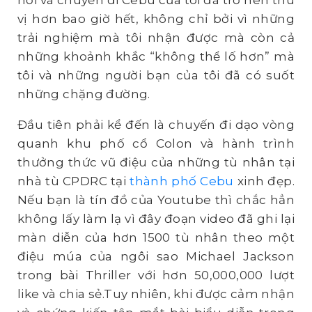
nối và chuyến đi Cebu của tôi đã trở nên thú
vị hơn bao giờ hết, không chỉ bởi vì những
trải nghiệm mà tôi nhận được mà còn cả
những khoảnh khắc “không thể lố hơn” mà
tôi và những người bạn của tôi đã có suốt
những chặng đường.
Đầu tiên phải kể đến là chuyến đi dạo vòng
quanh khu phố cổ Colon và hành trình
thưởng thức vũ điệu của những tù nhân tại
nhà tù CPDRC tại
thành phố Cebu
xinh đẹp.
Nếu bạn là tín đồ của Youtube thì chắc hẳn
không lấy làm lạ vì đây đoạn video đã ghi lại
màn diễn của hơn 1500 tù nhân theo một
điệu múa của ngôi sao Michael Jackson
trong bài Thriller với hơn 50,000,000 lượt
like và chia sẻ.Tuy nhiên, khi được cảm nhận