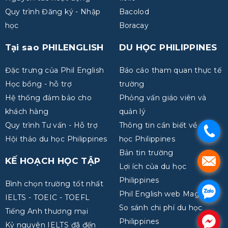
Quy trình Đăng ký - Nhập
Bacolod
học
Boracay
Tại sao PHILENGLISH
DU HỌC PHILIPPINES
Đặc trưng của Phil English
Báo cáo tham quan thực tế
Học bổng - hỗ trợ
trường
Hệ thống đảm bảo cho
Phỏng vấn giáo viên và
khách hàng
quản lý
Quy trình Tư vấn - Hỗ trợ
Thông tin cần biết về du
.
Hội thảo du học Philippines
học Philippines
Bản tin trường
.
KẾ HOẠCH HỌC TẬP
Lợi ích của du học
Philippines
Bình chọn trường tốt nhất
.
Phil English web Magazine
IELTS - TOEIC - TOEFL
So sánh chi phí du học
Tiếng Anh thương mại
.
Philippines
Kỷ nguyên IELTS đã đến