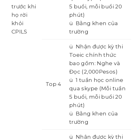
trước khi
5 buổi, mỗi buổi 20
họ rời
phút)
khỏi
ü Bằng khen của
CPILS
trường
ü Nhận được kỳ thi
Toeic chính thức
bao gồm: Nghe và
Đọc (2,000Pesos)
ü 1 tuần học online
Top 4
qua skype (Mỗi tuần
5 buổi, mỗi buổi 20
phút)
ü Bằng khen của
trường
ü Nhận được kỳ thi