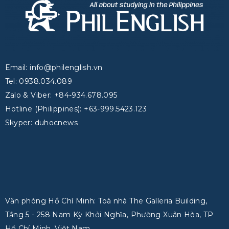
Email: info@philenglish.vn
Tel: 0938.034.089
Zalo & Viber: +84-934.678.095
Hotline (Philippines): +63-999.5423.123
Skyper: duhocnews
Văn phòng Hồ Chí Minh: Toà nhà The Galleria Building,
Tầng 5 - 258 Nam Kỳ Khởi Nghĩa, Phường Xuân Hòa, TP
Hồ Chí Minh, Việt Nam