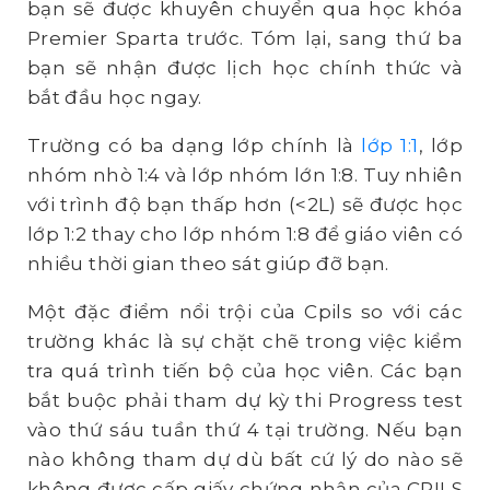
bạn sẽ được khuyên chuyển qua học khóa
Premier Sparta trước. Tóm lại, sang thứ ba
bạn sẽ nhận được lịch học chính thức và
bắt đầu học ngay.
Trường có ba dạng lớp chính là
lớp 1:1
, lớp
nhóm nhò 1:4 và lớp nhóm lớn 1:8. Tuy nhiên
với trình độ bạn thấp hơn (<2L) sẽ được học
lớp 1:2 thay cho lớp nhóm 1:8 để giáo viên có
nhiều thời gian theo sát giúp đỡ bạn.
Một đặc điểm nổi trội của Cpils so với các
trường khác là sự chặt chẽ trong việc kiểm
tra quá trình tiến bộ của học viên. Các bạn
bắt buộc phải tham dự kỳ thi Progress test
vào thứ sáu tuần thứ 4 tại trường. Nếu bạn
nào không tham dự dù bất cứ lý do nào sẽ
không được cấp giấy chứng nhận của CPILS