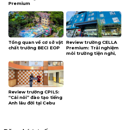
Premium
Tổng quan về cơ sở vật
Review trường CELLA
chất trường BECI EOP
Premium: Trải nghiệm
môi trường tiện nghi,
hiện đại ngay tại trung
tâm Cebu
Review trường CPILS:
“Cái nôi” đào tạo tiếng
Anh lâu đời tại Cebu