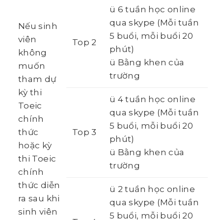
ü 6 tuần học online
qua skype (Mỗi tuần
Nếu sinh
5 buổi, mỗi buổi 20
viên
Top 2
phút)
không
ü Bằng khen của
muốn
trường
tham dự
kỳ thi
ü 4 tuần học online
Toeic
qua skype (Mỗi tuần
chính
5 buổi, mỗi buổi 20
thức
Top 3
phút)
hoặc kỳ
ü Bằng khen của
thi Toeic
trường
chính
thức diễn
ü 2 tuần học online
ra sau khi
qua skype (Mỗi tuần
sinh viên
5 buổi, mỗi buổi 20