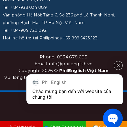
Tel: +84-938.034.089
Văn phòng Hà Nội: Tầng 6, Số 236 phố Lê Thanh Nghị,
phường Bạch Mai, TP Hà Nội, Việt Nam
Tel: +84-909.720.092
Hotline hỗ trợ tại Philippines:+63-999.5423.123
Phone: 0934.678.095
Email: info@philenglish.vn
Copyright 2026 ©
PhilEnglish Việt Nam
Vui lòng trích dẫn nguồn khi sao chép bài viết. Sơ đồ
Phil English
website
sitemap
Chào mừng bạn đến với website của 
chúng tôi!