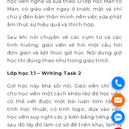
học viên nghe và sửa theo. Ở lớp học Man to
Man, có giáo viên ngay ở trước mặt và chỉ
chú ý đến bản thân mình nên việc sửa phát
âm thực sự hiệu quả và thích hợp.
Sau khi nói chuyện về các cụm từ và các
tình huống, giáo viên sẽ hỏi một câu hỏi
đơn giản và kết thúc giờ học. Nội dung giờ
học thì đúng theo như trong giáo trình.
L
ớ
p h
ọ
c 1:1 – Writing Task 2
.
Giờ học này khá sôi nổi. Giáo viên chỉ dẫn
cho học viên một cách khéo léo để học viên
.
có thể viết được một bài luận tóm tắt có
tính học thuật, có tính logic, dựa vào việc
.
học viên suy nghĩ các ý kiến bằng tiếng anh,
sau đó lấy đó làm cơ sở để triển khai, làm lý