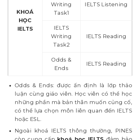
Writing
IELTS Listening
KHOÁ
Task1
H
Ọ
C
IELTS
IELTS
Writing
IELTS Reading
Task2
Odds &
IELTS Reading
Ends
Odds & Ends: được ấn định là lớp thảo
luận cùng giáo viên. Học viên có thể học
những phần mà bản thân muốn củng cố,
có thể lựa chọn môn liên quan đến IELTS
hoặc ESL.
Ngoài khoá IELTS thông thường, PINES
còn cung cấp
khoá h
ọ
c IELTS
đảm bảo