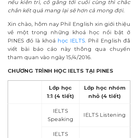
nếu kiên trì, cố gắng tới cuối cùng thì chắc
chắn kết quả mang lại sẽ hơn cả mong đợi.
Xin chào, hôm nay Phil English xin giới thiệu
về một trong những khoá học nổi bật ở
PINES đó là khoá
học IELTS
. Phil English đã
viết bài báo cáo này thông qua chuyến
tham quan vào ngày 15/4/2016.
CHƯƠNG TRÌNH HỌC IELTS TẠI PINES
L
ớ
p h
ọ
c
L
ớp học nhóm
1:1 (
4 tiết)
nhỏ (4 tiết)
IELTS
IELTS Listening
Speaking
IELTS