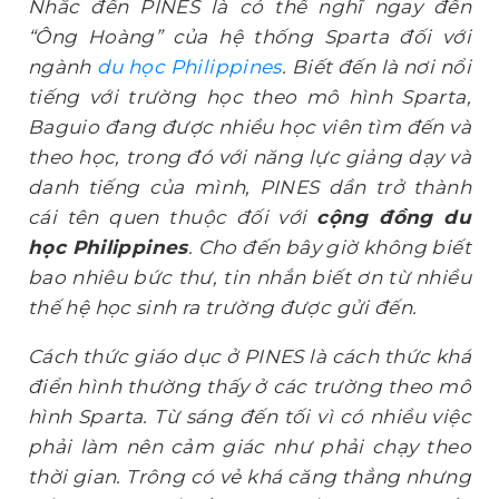
Nh
ắ
c đ
ế
n PINES là có th
ể nghĩ ngay đến
“Ông Hoàng” của hệ thống Sparta đối với
ngành
du học Philippines
. Biết đến là nơi nổi
tiếng với trường học theo mô hình Sparta,
Baguio đang được nhiều học viên tìm đến và
theo học, trong đó với năng lực giảng dạy và
danh tiếng của mình, PINES dần trở thành
cái tên quen thuộc đối với
cộng đồng du
học Philippines
. Cho đến bây giờ không biết
bao nhiêu bức thư, tin nhắn biết ơn từ nhiều
thế hệ học sinh ra trường được gửi đến.
Cách thức giáo dục ở PINES là cách thức khá
điển hình thường thấy ở các trường theo mô
hình Sparta. Từ sáng đến tối vì có nhiều việc
phải làm nên cảm giác như phải chạy theo
thời gian. Trông có vẻ khá căng thẳng nhưng