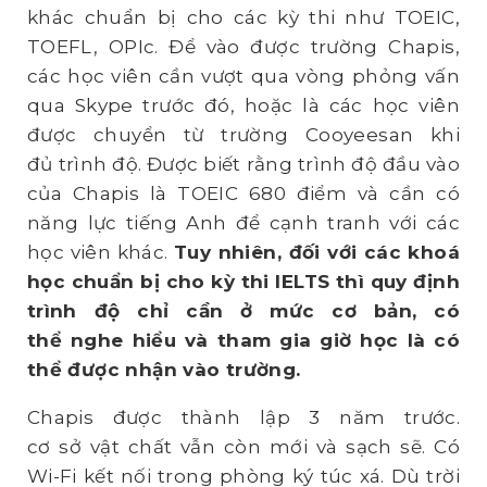
khác chuẩn bị cho các kỳ thi như TOEIC,
TOEFL, OPIc. Để vào được trường Chapis,
các học viên cần vượt qua vòng phỏng vấn
qua Skype trước đó, hoặc là các học viên
được chuyển từ trường Cooyeesan khi
đủ trình độ. Được biết rằng trình độ đầu vào
của Chapis là TOEIC 680 điểm và cần có
năng lực tiếng Anh để cạnh tranh với các
học viên khác.
Tuy nhiên, đ
ố
i v
ớ
i các khoá
h
ọ
c chu
ẩ
n b
ị
cho kỳ thi IELTS thì quy đ
ị
nh
trình đ
ộ
ch
ỉ
c
ầ
n
ở
m
ứ
c c
ơ
b
ả
n, có
th
ể
nghe hi
ể
u và tham gia gi
ờ
h
ọ
c là có
th
ể
đ
ượ
c nh
ậ
n vào tr
ườ
ng.
Chapis được thành lập 3 năm trước.
cơ sở vật chất vẫn còn mới và sạch sẽ. Có
Wi-Fi kết nối trong phòng ký túc xá. Dù trời