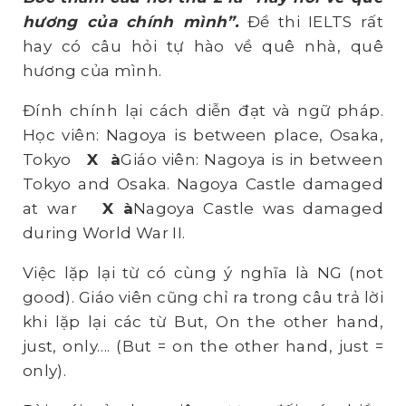
hương của chính mình”.
Đề thi IELTS rất
hay có câu hỏi tự hào về quê nhà, quê
hương của mình.
Đính chính lại cách diễn đạt và ngữ pháp.
Học viên: Nagoya is between place, Osaka,
Tokyo
X
à
Giáo viên: Nagoya is in between
Tokyo and Osaka. Nagoya Castle damaged
at war
X
à
Nagoya Castle was damaged
during World War II.
Việc lặp lại từ có cùng ý nghĩa là NG (not
good). Giáo viên cũng chỉ ra trong câu trả lời
khi lặp lại các từ But, On the other hand,
just, only…. (But = on the other hand, just =
only).