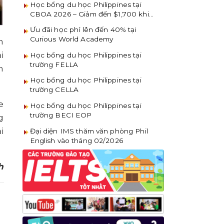
Học bổng du học Philippines tại
CBOA 2026 – Giảm đến $1,700 khi
đăng ký sớm
Ưu đãi học phí lên đến 40% tại
Curious World Academy
n
i
Học bổng du học Philippines tại
trường FELLA
m
Học bổng du học Philippines tại
trường CELLA
e
Học bổng du học Philippines tại
trường BECI EOP
g
i
Đại diện IMS thăm văn phòng Phil
English vào tháng 02/2026
h