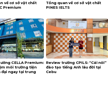
 về cơ sở vật chất
Tổng quan về cơ sở vật chất
IC Premium
PINES IELTS
rường CELLA Premium:
Review trường CPILS: “Cái nôi”
ệm môi trường tiện
đào tạo tiếng Anh lâu đời tại
n đại ngay tại trung
Cebu
u