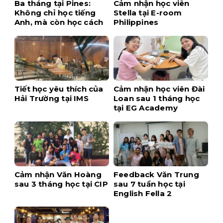
Ba tháng tại Pines:
Cảm nhận học viên
Không chỉ học tiếng
Stella tại E-room
Anh, mà còn học cách
Philippines
tự tin hơn
Tiết học yêu thích của
Cảm nhận học viên Đài
Hải Trường tại IMS
Loan sau 1 tháng học
tại EG Academy
Cảm nhận Văn Hoàng
Feedback Văn Trung
sau 3 tháng học tại CIP
sau 7 tuần học tại
English Fella 2