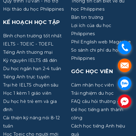
Quy trình Tư vấn - Hỗ trợ
Thông tin cần biết về du
Hội thảo du học Philippines
học Philippines
Bản tin trường
KẾ HOẠCH HỌC TẬP
Lợi ích của du học
Philippines
Bình chọn trường tốt nhất
Phil English web Magazine
IELTS - TOEIC - TOEFL
.
So sánh chi phí du học
Tiếng Anh thương mại
Philippines
Kỷ nguyên IELTS đã đến
.
Du học ngắn hạn 2-4 tuần
GÓC HỌC VIÊN
Tiếng Anh trực tuyến
.
Trại hè IELTS chuyên sâu
Cảm nhận học viên
Học 1 kèm 1 giáo viên
Trải nghiệm du học
.
Du học hè trẻ em và gia
FAQ câu hỏi thường gặp
đình
Để học tiếng anh thành
Cải thiện kỹ năng nói 8-12
công
tuần
Cách học tiếng Anh hiệu
Học Toeic cho người mới
quả