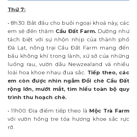
Thứ 7:
• 8h30: Bắt đầu cho buổi ngoại khoá này, các
em sẽ đến thăm
Cầu Đất Farm
.
Dường như
tách biệt với sự nhộn nhịp của thành phố
Đà Lạt, nông trại Cầu Đất Farm mang đến
bầu không khí trong lành, xứ sở của những
luống rau, vườn dâu Newzealand và nhiều
loài hoa khoe nhau đua sắc.
Tiếp theo, các
em còn được nhìn ngắm Đồi chè Cầu Đất
rộng lớn, mướt mắt, tìm hiểu toàn bộ quy
trình thu hoạch chè.
• 11h00: Địa điểm tiếp theo là
Mộc
T
rà
F
arm
với vườn hồng tre tỏa hương khoe sắc rực
rỡ.