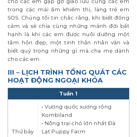
cho các em gặp gỡ giao lưu cùng các em
trong các mái ấm khiếm thị, làng trẻ em
SOS. Chúng tôi tin chắc rằng, khi biết đồng
cảm và sẻ chia cùng những mảnh đời bất
hạnh là khi các em được nuôi dưỡng một
tâm hồn đẹp, một tinh thần nhân văn và
biết quý trọng những gì mà cha mẹ dành
cho các em.
III – LỊCH TRÌNH TỔNG QUÁT CÁC
HOẠT ĐỘNG NGOẠI KHÓA
Tuần 1
• Vương quốc xương rồng
Kombiland
• Nông trại chó lớn nhất Đà
Thứ bảy
Lạt Puppy Farm