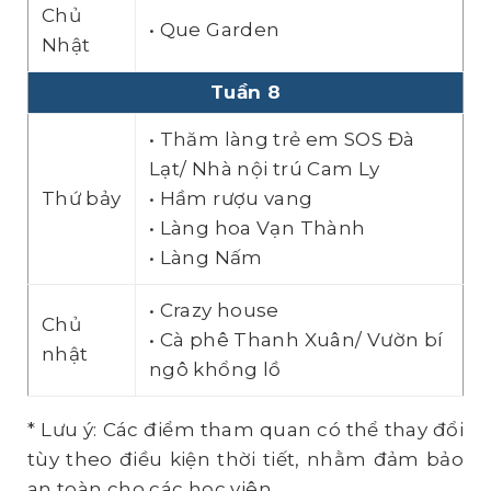
Chủ
• Que Garden
Nhật
Tuần 8
• Thăm làng trẻ em SOS Đà
Lạt/ Nhà nội trú Cam Ly
Thứ bảy
• Hầm rượu vang
• Làng hoa Vạn Thành
• Làng Nấm
• Crazy house
Chủ
• Cà phê Thanh Xuân/ Vườn bí
nhật
ngô khổng lồ
* Lưu ý: Các điểm tham quan có thể thay đổi
tùy theo điều kiện thời tiết, nhằm đảm bảo
an toàn cho các học viên.