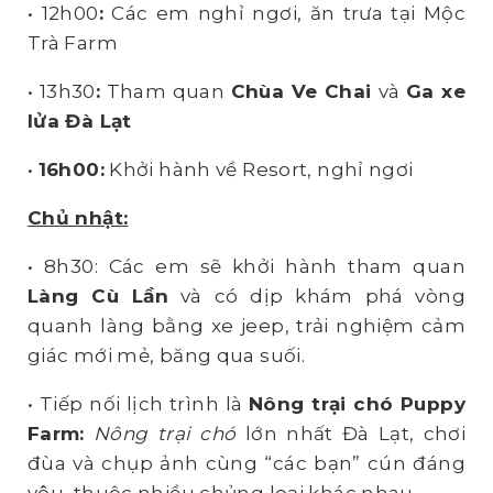
• 12h00
:
Các em nghỉ ngơi, ăn trưa tại Mộc
Trà Farm
• 13h30
:
Tham quan
Chùa Ve
C
hai
và
Ga xe
lửa
Đà Lạt
•
16h00:
Khởi hành về Resort, nghỉ ngơi
Chủ nhật:
• 8h30: Các em sẽ khởi hành tham quan
Làng Cù Lần
và có dịp khám phá vòng
quanh làng bằng xe jeep, trải nghiệm cảm
giác mới mẻ, băng qua suối.
• Tiếp nối lịch trình là
Nông trại chó
Puppy
Farm:
Nông trại chó
lớn nhất Đà Lạt, chơi
đùa và chụp ảnh cùng “các bạn” cún đáng
yêu, thuộc nhiều chủng loại khác nhau.