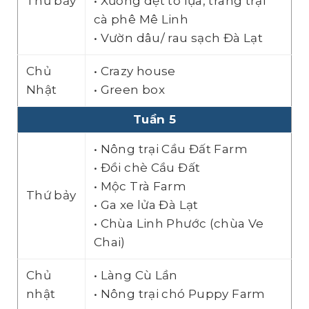
Thứ bảy
• Xưởng dệt tơ lựa, trang trại
cà phê Mê Linh
• Vườn dâu/ rau sạch Đà Lạt
Chủ
• Crazy house
Nhật
• Green box
Tuần 5
• Nông trại Cầu Đất Farm
• Đồi chè Cầu Đất
• Mộc Trà Farm
Thứ bảy
• Ga xe lửa Đà Lạt
• Chùa Linh Phước (chùa Ve
Chai)
Chủ
• Làng Cù Lần
nhật
• Nông trại chó Puppy Farm