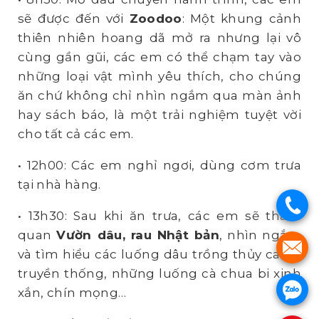
sẽ được đến với
Zoodoo
: Một khung cảnh
thiên nhiên hoang dã mở ra nhưng lại vô
cùng gần gũi, các em có thể chạm tay vào
những loại vật mình yêu thích, cho chúng
ăn chứ không chỉ nhìn ngắm qua màn ảnh
hay sách báo, là một trải nghiệm tuyệt vời
cho tất cả các em.
• 12h00: Các em nghỉ ngơi, dùng cơm trưa
tại nhà hàng.
.
• 13h30: Sau khi ăn trưa, các em sẽ tham
quan
Vườn dâu, rau Nhật bản
, nhìn ngắm
.
và tìm hiểu các luống dâu trồng thủy canh,
truyền thống, những luống cà chua bi xinh
.
xắn, chín mọng…