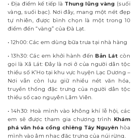
• Địa điểm kế tiếp là
Thung lũng vàng
(suối
vàng, suối bạc). Nơi đây, mang một nét đẹp
tự nhiên, được bình chọn là một trong 10
điểm đến “vàng” của Đà Lạt.
• 12h00: Các em dùng bữa trưa tại nhà hàng
• 13h30: Các em khởi hành đến
Bản
L
át
còn
gọi là Xã Lát: Đây là nơi ở của người dân tộc
thiểu số K’Ho tại khu vực huyện Lạc Dương –
Nơi vẫn còn lưu giữ nhiều nét văn hóa,
truyền thống đặc trưng của người dân tộc
thiểu số cao nguyên Lâm Viên.
• 14h30: Hoà mình vào không khí lễ hội, các
em sẽ được tham gia chương trình
Khám
phá văn hóa cồng chiêng
T
ây
N
guyên
hòa
mình vào âm nhạc đặc trưng của núi rừng.