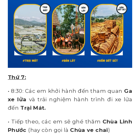
Thứ 7:
• 8:30: Các em khởi hành đến tham quan
Ga
xe lửa
và trải nghiệm hành trình đi xe lửa
đến
Trại
M
át.
• Tiếp theo, các em sẽ ghé thăm
Chùa Linh
P
hước
(hay còn gọi là
Chùa ve chai
)