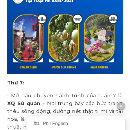
Thứ 7:
• Mở đầu chuyến hành trình của tuần 7 là
XQ Sử quán
– Nơi trưng bày các bức tranh
thêu sống động, đường nét thật tỉ mỉ và tài
hoa, là kết quả của sự phối hợp giữa nghệ
Phil English
thuật hội họa hiện đại và tinh hoa của nghề