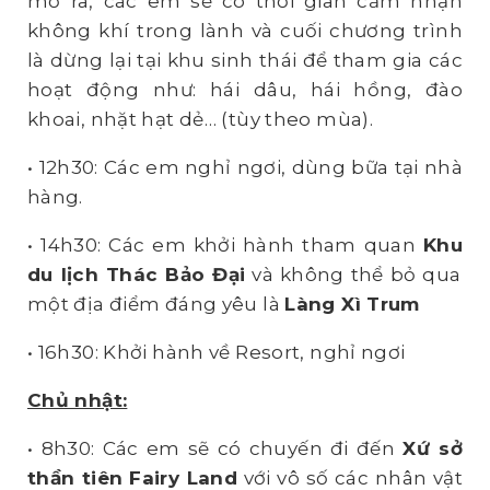
mở ra, các em sẽ có thời gian cảm nhận
không khí trong lành và cuối chương trình
là dừng lại tại khu sinh thái để tham gia các
hoạt động như: hái dâu, hái hồng, đào
khoai, nhặt hạt dẻ… (tùy theo mùa).
• 12h30: Các em nghỉ ngơi, dùng bữa tại nhà
hàng.
• 14h30: Các em khởi hành tham quan
Khu
du lịch
Thác Bảo Đại
và không thể bỏ qua
một địa điểm đáng yêu là
Làng Xì Trum
• 16h30: Khởi hành về Resort, nghỉ ngơi
Chủ nhật:
• 8h30: Các em sẽ có chuyến đi đến
Xứ sở
thần tiên
Fairy Land
với vô số các nhân vật