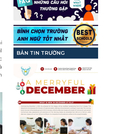
i
l
BẢN TIN TRƯỜNG
c
à
n