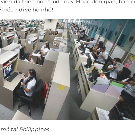
viên đã theo học trước đây. Hoặc đơn giản, bạn c
ể hiểu hơi về họ nhé!
mô tại Philippines