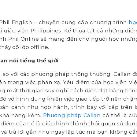
 Phil English – chuyên cung cấp chương trình
họ
i giáo viên Philippines. Kế thừa tất cả những điể
ình Phil Online sẽ mang đến cho người học nhữn
ầy cô lớp offline.
n nổi tiếng thế giới
n so với các phương pháp thông thường, Callan đ
iên trong việc phản xạ. Yếu điểm của học viên Việ
ng mất thời gian suy nghĩ cách diễn đạt bằng tiến
 đó vô hình dung khiến việc giao tiếp trở nên chậ
oàn cảnh như họp hành, trình bày với cấp trên l
à khả năng kém.
Phương pháp Callan
có thể là cứ
 điểm của nó là giúp hình thành thói quen sử dụn
 và trả lời gần như ngay lập tức mà bạn không cầ