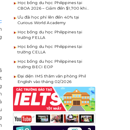
Học bổng du học Philippines tại
CBOA 2026 – Giảm đến $1,700 khi
đăng ký sớm
Ưu đãi học phí lên đến 40% tại
c
Curious World Academy
m
Học bổng du học Philippines tại
g
trường FELLA
Học bổng du học Philippines tại
trường CELLA
Học bổng du học Philippines tại
trường BECI EOP
ã
Đại diện IMS thăm văn phòng Phil
t
English vào tháng 02/2026
g
m
à
u
g
n