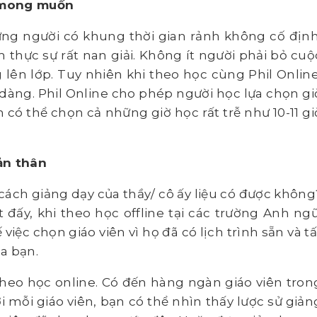
n mong muốn
ững người có khung thời gian rảnh không cố định
 thực sự rất nan giải. Không ít người phải bỏ cuộ
lên lớp. Tuy nhiên khi theo học cùng Phil Online
dàng. Phil Online cho phép người học lựa chọn gi
có thể chọn cả những giờ học rất trễ như 10-11 gi
ản thân
 cách giảng dạy của thầy/ cô ấy liệu có được không
ết đấy, khi theo học offline tại các trường Anh ngữ
iệc chọn giáo viên vì họ đã có lịch trình sẵn và tấ
ủa bạn.
theo học online. Có đến hàng ngàn giáo viên tron
i mỗi giáo viên, bạn có thể nhìn thấy lược sử giản