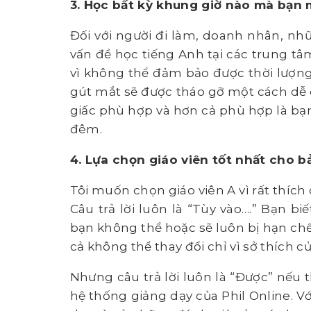
3. Học bất kỳ khung giờ nào mà bạ
Đối với người đi làm, doanh nhân, nh
vấn đề học tiếng Anh tại các trung tâm
vì không thể đảm bảo được thời lượng 
gút mắt sẽ được tháo gỡ một cách dễ 
giấc phù hợp và hơn cả phù hợp là bạn 
đêm.
4. Lựa chọn giáo viên tốt nhất cho b
Tôi muốn chọn giáo viên A vì rất thích
Câu trả lời luôn là “Tùy vào….” Bạn bi
bạn không thể hoặc sẽ luôn bị hạn chế v
cả không thể thay đổi chỉ vì sở thích c
Nhưng câu trả lời luôn là “Được” nếu 
hệ thống giảng dạy của Phil Online. Vớ