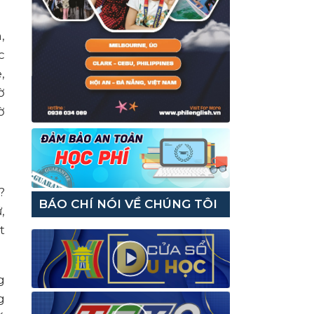
,
c
,
ờ
ờ
?
BÁO CHÍ NÓI VỀ CHÚNG TÔI
,
t
g
g