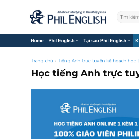
Bỏ
qua
nội
dung
Home
Phil English
Tại sao Phil English
K
Trang chủ
›
Tiếng Anh trực tuyến
kế hoạch học 
Học tiếng Anh trực tu