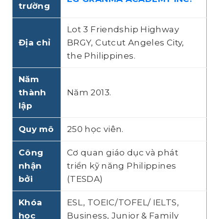
trường
Lot 3 Friendship Highway
Địa chỉ
BRGY, Cutcut Angeles City,
the Philippines.
Năm
thành
Năm 2013.
lập
Quy mô
250 học viên.
Công
Cơ quan giáo dục và phát
nhận
triển kỹ năng Philippines
bởi
(TESDA)
Khóa
ESL, TOEIC/TOFEL/ IELTS,
học
Business, Junior & Family