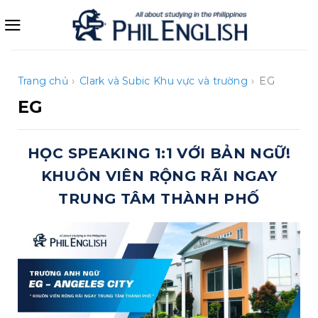
Bỏ
qua
nội
dung
Trang chủ
›
Clark và Subic
Khu vực và trường
›
EG
EG
HỌC SPEAKING 1:1 VỚI BẢN NGỮ!
KHUÔN VIÊN RỘNG RÃI NGAY
TRUNG TÂM THÀNH PHỐ