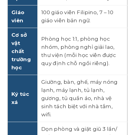
Giáo
100 giáo viên Filipino, 7 – 10
viên
giáo viên bản ngữ.
Cơ sở
Phòng học 1:1, phòng học
vật
nhóm, phòng nghỉ giải lao,
chất
thư viện (mỗi học viên được
trường
quy định chỗ ngồi riêng).
học
Giường, bàn, ghế, máy nóng
lạnh, máy lạnh, tủ lạnh,
Ký túc
gương, tủ quần áo, nhà vệ
xá
sinh tách biệt với nhà tắm,
wifi.
Dọn phòng và giặt giũ 3 lần/