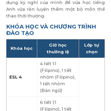
dụng kỳ nghỉ của mình để vừa học tiếng
Anh vừa rèn luyện thêm một bộ môn thể
thao thời thượng.
KHÓA HỌC VÀ CHƯƠNG TRÌNH
ĐÀO TẠO
Giờ học
Lớp tự
Khóa học
thường lệ
chọn
4 tiết 1:1
(Filipino), 1 tiết
ESL 4
nhóm (Filipino),
1 tiết nhóm
(Bản ngữ)
6 tiết 1:1
(Filipino), 1 tiết