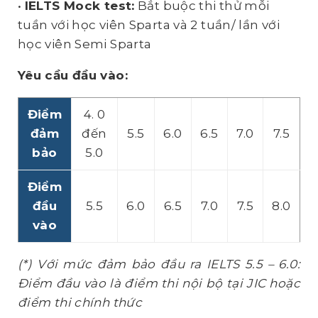
•
IELTS Mock test:
Bắt buộc thi thử mỗi
tuần với học viên Sparta và 2 tuần/ lần với
học viên Semi Sparta
Yêu cầu đầu vào:
Điểm
4. 0
đảm
đến
5.5
6.0
6.5
7.0
7.5
bảo
5.0
Điểm
đầu
5.5
6.0
6.5
7.0
7.5
8.0
vào
(*) Với mức đảm bảo đầu ra IELTS 5.5 – 6.0:
Điểm đầu vào là điểm thi nội bộ tại JIC hoặc
điểm thi chính thức