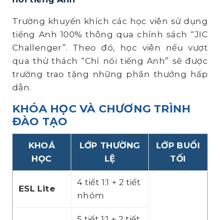
Trường khuyến khích các học viên sử dụng
tiếng Anh 100% thông qua chính sách “JIC
Challenger”. Theo đó, học viên nếu vượt
qua thử thách “Chỉ nói tiếng Anh” sẽ được
trường trao tặng những phần thưởng hấp
dẫn.
KHÓA HỌC VÀ CHƯƠNG TRÌNH
ĐÀO TẠO
KHOÁ
LỚP THƯỜNG
LỚP BUỔI
HỌC
LỆ
TỐI
4 tiết 1:1 + 2 tiết
ESL Lite
nhóm
5 tiết 1:1 + 2 tiết