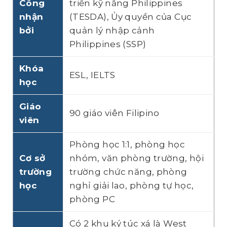
Công
triển kỹ năng Philippines
nhận
(TESDA), Ủy quyền của Cục
bởi
quản lý nhập cảnh
Philippines (SSP)
Khóa
ESL, IELTS
học
Giáo
90 giáo viên Filipino
viên
Phòng học 1:1, phòng học
Cơ sở
nhóm, văn phòng trường, hội
trường
trường chức năng, phòng
học
nghỉ giải lao, phòng tự học,
phòng PC
Có 2 khu ký túc xá là West