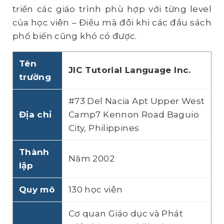
triển các giáo trình phù hợp với từng level
của học viên – Điều mà đôi khi các đầu sách
phổ biến cũng khó có được.
Tên
JIC Tutorial Language Inc.
trường
#73 Del Nacia Apt Upper West
Địa chỉ
Camp7 Kennon Road Baguio
City, Philippines
Thành
Năm 2002
lập
Quy mô
130 học viên
Cơ quan Giáo dục và Phát