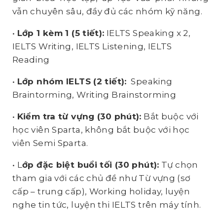
vẫn chuyên sâu, đầy đủ các nhóm kỹ năng.
•
Lớp 1 kèm 1 (5 tiết):
IELTS Speaking x 2
,
IELTS Writing, IELTS Listening, IELTS
Reading
•
Lớp nhóm IELTS (2 tiết):
Speaking
Braintorming, Writing Brainstorming
•
Kiểm tra từ vựng (30 phút):
Bắt buộc với
học viên Sparta, không bắt buộc với học
viên Semi Sparta.
• L
ớp đặc biệt buổi tối (30 phút):
Tự chọn
tham gia với các chủ đề như Từ vựng (sơ
cấp – trung cấp), Working holiday, luyện
nghe tin tức, luyện thi IELTS trên máy tính.