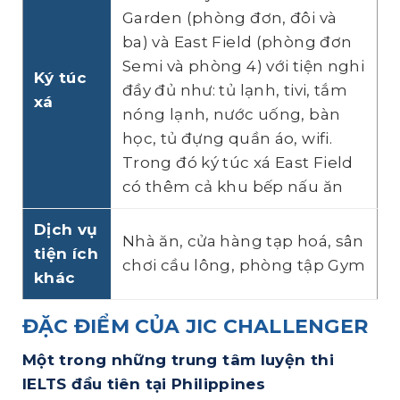
Garden (phòng đơn, đôi và
ba) và East Field (phòng đơn
Semi và phòng 4) với tiện nghi
Ký túc
đầy đủ như: tủ lạnh, tivi, tắm
xá
nóng lạnh, nước uống, bàn
học, tủ đựng quần áo, wifi.
Trong đó ký túc xá East Field
có thêm cả khu bếp nấu ăn
Dịch vụ
Nhà ăn, cửa hàng tạp hoá, sân
tiện ích
chơi cầu lông, phòng tập Gym
khác
ĐẶC ĐIỂM CỦA JIC CHALLENGER
Một
trong những t
rung tâm luyện thi
IELTS đầu tiên tại Philippines