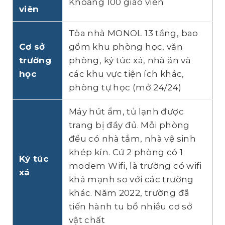
Khoảng 100 giáo viên
viên
Tòa nhà MONOL 13 tầng, bao
Cơ sở
gồm khu phòng học, văn
trường
phòng, ký túc xá, nhà ăn và
học
các khu vực tiện ích khác,
phòng tự học (mở 24/24)
Máy hút ẩm, tủ lạnh được
trang bị đầy đủ. Mỗi phòng
đều có nhà tắm, nhà vệ sinh
khép kín. Cứ 2 phòng có 1
Ký túc
modem Wifi, là trường có wifi
xá
khá mạnh so với các trường
khác. Năm 2022, trường đã
tiến hành tu bổ nhiều cơ sở
vật chất