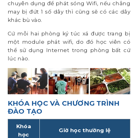
chuyên dụng để phát sóng Wifi, nếu chẳng
may bị đứt 1 số dây thì cũng sẽ có các dây
khác bù vào.
Cứ mỗi hai phòng ký túc xá được trang bị
một module phát wifi, do đó học viên có
thể sử dụng Internet trong phòng bất cứ
lúc nào.
KHÓA HỌC VÀ CHƯƠNG TRÌNH
ĐÀO TẠO
Khóa
Giờ học thường lệ
học