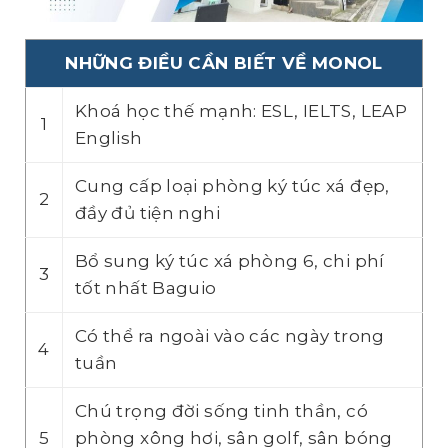
NHỮNG ĐIỀU CẦN BIẾT VỀ MONOL
Khoá học thế mạnh: ESL, IELTS, LEAP
1
English
Cung cấp loại phòng ký túc xá đẹp,
2
đầy đủ tiện nghi
Bổ sung ký túc xá phòng 6, chi phí
3
tốt nhất Baguio
Có thể ra ngoài vào các ngày trong
4
tuần
Chú trọng đời sống tinh thần, có
5
phòng xông hơi, sân golf, sân bóng