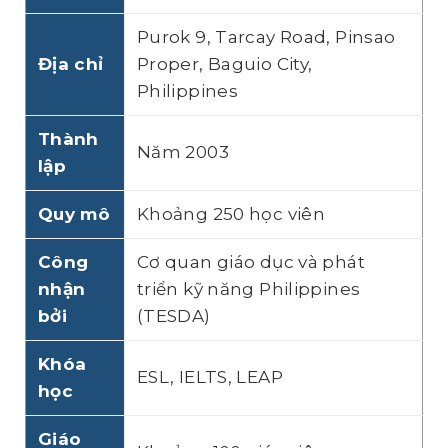
Purok 9, Tarcay Road, Pinsao
Địa chỉ
Proper, Baguio City,
Philippines
Thành
Năm 2003
lập
Quy mô
Khoảng 250 học viên
Công
Cơ quan giáo dục và phát
nhận
triển kỹ năng Philippines
bởi
(TESDA)
Khóa
ESL, IELTS, LEAP
học
Giáo