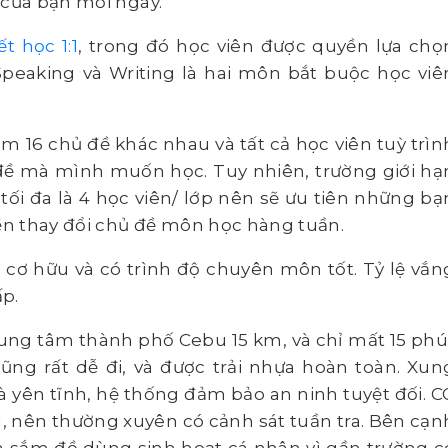
 của bạn mỗi ngày.
iết học 1:1
, trong đó học viên được quyền lựa chọ
eaking và Writing là hai môn bắt buộc học viê
 16 chủ đề khác nhau và tất cả học viên tuỳ trìn
 đề mà mình muốn học. Tuy nhiên, trường giới hạ
tối đa là 4 học viên/ lớp nên sẽ ưu tiên những bạ
n thay đổi chủ đề môn học hàng tuần.
ên cơ hữu và có trình độ chuyên môn tốt. Tỷ lệ vắn
ấp.
rung tâm thành phố Cebu 15 km, và chỉ mất 15 phú
ũng rất dễ đi, và được trải nhựa hoàn toàn. Xun
à yên tĩnh, hệ thống đảm bảo an ninh tuyệt đối. C
, nên thường xuyên có cảnh sát tuần tra. Bên cạn