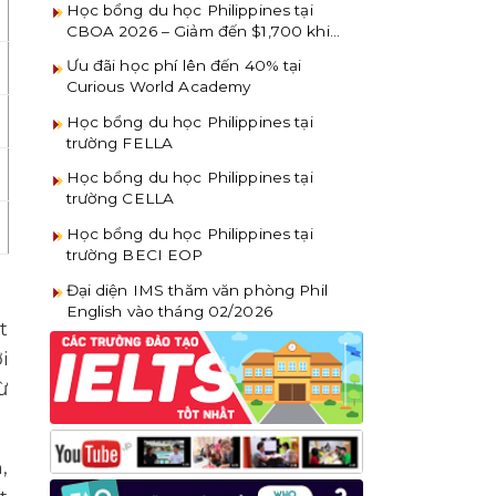
Học bổng du học Philippines tại
CBOA 2026 – Giảm đến $1,700 khi
đăng ký sớm
Ưu đãi học phí lên đến 40% tại
Curious World Academy
Học bổng du học Philippines tại
trường FELLA
Học bổng du học Philippines tại
trường CELLA
Học bổng du học Philippines tại
trường BECI EOP
Đại diện IMS thăm văn phòng Phil
English vào tháng 02/2026
t
i
ừ
,