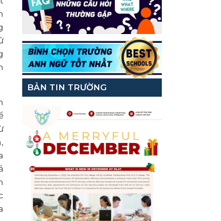
t
n
g
ử
g
n
BẢN TIN TRƯỜNG
n
ể
ừ
,
a
ả
n
c
a