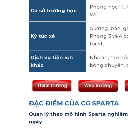
Phòng học 1:1,
Cơ sở trường học
Wifi
Giường, bàn, g
Ký túc xá
Phòng 3 và 4 c
toilet.
Dịch vụ tiện ích
Nhà ăn, tạp hóa
khác
bóng chuyền, c
ĐẶC ĐIỂM CỦA CG SPARTA
Quản lý theo mô hình Sparta nghiêm 
ngày