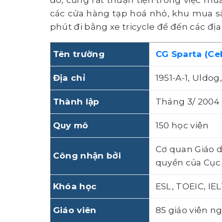
đó, cũng rất thuận tiện trong việc m
các cửa hàng tạp hoá nhỏ, khu mua sắ
phút đi bằng xe tricycle để đến các địa
Tên trường
CG Sparta (Ce
Địa chỉ
1951-A-1, Uldog
Thành lập
Tháng 3/ 2004
Quy mô
150 học viên
Cơ quan Giáo d
Công nhận bởi
quyền của Cục 
Khóa học
ESL, TOEIC, IE
Giáo viên
85 giáo viên ng