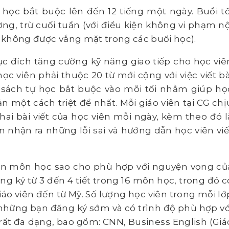
 học bắt buộc lên đến 12 tiếng một ngày. Buổi tố
ng, trừ cuối tuần (với điều kiện không vi phạm nộ
à không được vắng mặt trong các buổi học).
ục đích tăng cường kỹ năng giao tiếp cho học viê
c viên phải thuộc 20 từ mới cộng với việc viết bà
 sách tự học bắt buộc vào mỗi tối nhằm giúp họ
n một cách triệt để nhất. Mỗi giáo viên tại CG chị
ai bài viết của học viên mỗi ngày, kèm theo đó l
n nhận ra những lỗi sai và hướng dẫn học viên viế
 chọn môn học sao cho phù hợp với nguyện vọng củ
g ký từ 3 đến 4 tiết trong 16 môn học, trong đó c
o viên đến từ Mỹ. Số lượng học viên trong mỗi lớ
 những bạn đăng ký sớm và có trình độ phù hợp vớ
rất đa dạng, bao gồm: CNN, Business English (Giá