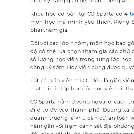
tăng kỹ năng giao tiếp bằng tiếng Anh
Khóa học cơ bản tại CG Sparta có 4
t
môn học mà mình yêu thích. Riêng Sp
phải tham gia.
Đối với các lớp nhóm, môn học bao gồm
độ có thể lựa chọn tham gia các chủ
số lượng học viên trong từng lớp học, 
đăng ký sớm. Học viên cũng được quyề
Tất cả giáo viên tại CG đều là giáo vi
mặt tại các lớp học của học viên rất th
CG Sparta nằm ở vùng ngoại ô, cách t
đi ô tô để vào thành phố. Đường xá c
quanh trường là khu dân cư, an toàn v
nằm gần với trạm cảnh sát địa phương