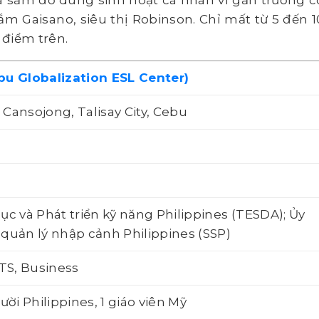
ua sắm đồ dùng sinh hoạt cá nhân vì gần trường c
m Gaisano, siêu thị Robinson. Chỉ mất từ 5 đến 1
 điểm trên.
bu Globalization ESL Center)
, Cansojong, Talisay City, Cebu
ục và Phát triển kỹ năng Philippines (TESDA); Ủy
quản lý nhập cảnh Philippines (SSP)
LTS, Business
ười Philippines, 1 giáo viên Mỹ