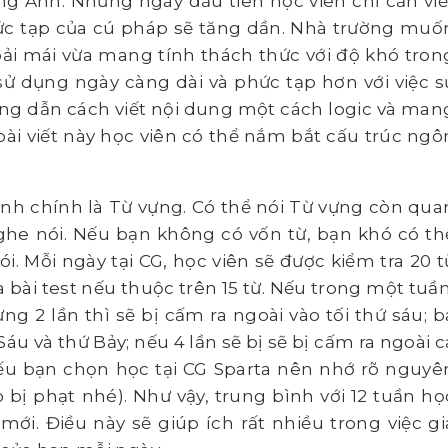
ếng Anh. Những ngày đầu tiên học viên chỉ cần viế
hức tạp của cú pháp sẽ tăng dần. Nhà trường muố
oải mái vừa mang tính thách thức với độ khó tron
 sử dụng ngày càng dài và phức tạp hơn với việc s
ớng dẫn cách viết nội dung một cách logic và man
ài viết này học viên có thể nắm bắt cấu trúc ngô
Anh chính là Từ vựng. Có thể nói Từ vựng còn qua
he nói. Nếu bạn không có vốn từ, bạn khó có th
 Mỗi ngày tại CG, học viên sẽ được kiểm tra 20 t
 bài test nếu thuộc trên 15 từ. Nếu trong một tuần
ng 2 lần thì sẽ bị cấm ra ngoài vào tối thứ sáu; b
Sáu và thứ Bảy; nếu 4 lần sẽ bị sẽ bị cấm ra ngoài c
Nếu bạn chọn học tại CG Sparta nên nhớ rõ nguyê
bị phạt nhé). Như vậy, trung bình với 12 tuần họ
mới. Điều này sẽ giúp ích rất nhiều trong việc gi