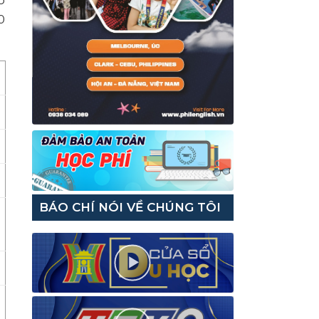
ó
0
BÁO CHÍ NÓI VỀ CHÚNG TÔI