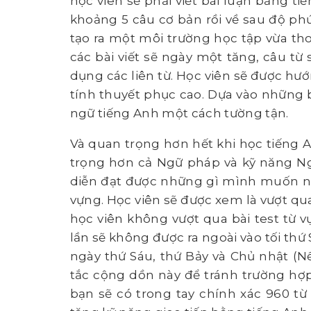
học viên sẽ phải viết bài luận bằng ti
khoảng 5 câu cơ bản rồi về sau độ p
tạo ra một môi trường học tập vừa th
các bài viết sẽ ngày một tăng, câu từ
dụng các liên từ. Học viên sẽ được hư
tính thuyết phục cao. Dựa vào những b
ngữ tiếng Anh một cách tường tận.
Và quan trọng hơn hết khi học tiếng 
trọng hơn cả Ngữ pháp và kỹ năng Ng
diễn đạt được những gì mình muốn nói.
vựng. Học viên sẽ được xem là vượt qua
học viên không vượt qua bài test từ vự
lần sẽ không được ra ngoài vào tối thứ 
ngày thứ Sáu, thứ Bảy và Chủ nhật (
tắc cộng dồn này để tránh trường hợp 
bạn sẽ có trong tay chính xác 960 từ 