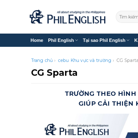
Bỏ
qua
nội
dung
Home
Phil English
Tại sao Phil English
K
Trang chủ
›
cebu
Khu vực và trường
›
CG Spart
CG Sparta
TRƯỜNG THEO HÌNH
GIÚP CẢI THIỆN