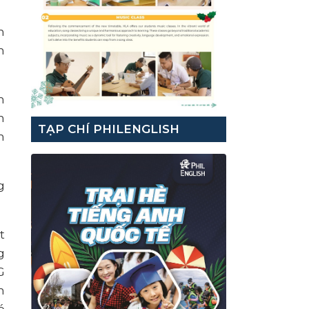
n
n
h
n
TẠP CHÍ PHILENGLISH
n
g
t
g
G
h