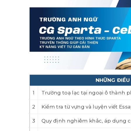
NHỮNG ĐIỀU 
1
Trường toạ lạc tại ngoại ô thành p
2
Kiểm tra từ vựng và luyện viết Es
3
Quy định nghiêm khắc, áp dụng ch