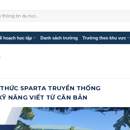
ế hoạch học tập
Danh sách trường
Trường theo khu vực
a
 THỨC SPARTA TRUYỀN THỐNG
 KỸ NĂNG VIẾT TỪ CĂN BẢN