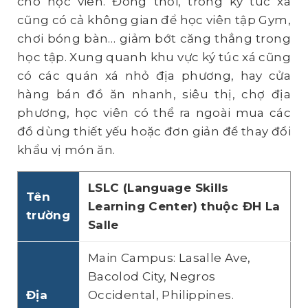
cho học viên. Đồng thời, trong ký túc xá
cũng có cả không gian để học viên tập Gym,
chơi bóng bàn… giảm bớt căng thẳng trong
học tập. Xung quanh khu vực ký túc xá cũng
có các quán xá nhỏ địa phương, hay cửa
hàng bán đồ ăn nhanh, siêu thị, chợ địa
phương, học viên có thể ra ngoài mua các
đồ dùng thiết yếu hoặc đơn giản để thay đổi
khẩu vị món ăn.
LSLC (Language Skills
Tên
Learning Center) thuộc ĐH La
trường
Salle
Main Campus: Lasalle Ave,
Bacolod City, Negros
Địa
Occidental, Philippines.