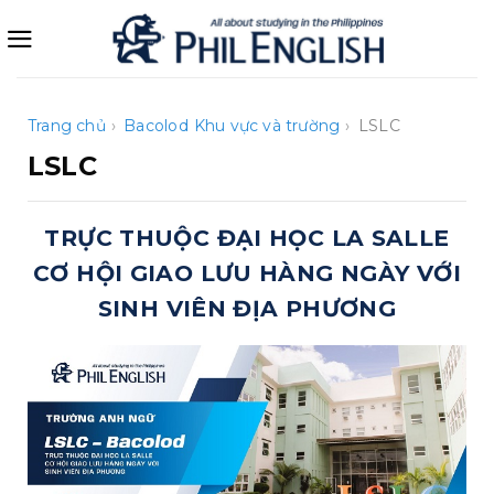
Bỏ
qua
nội
dung
Trang chủ
›
Bacolod
Khu vực và trường
›
LSLC
LSLC
TRỰC THUỘC ĐẠI HỌC LA SALLE
CƠ HỘI GIAO LƯU HÀNG NGÀY VỚI
SINH VIÊN ĐỊA PHƯƠNG