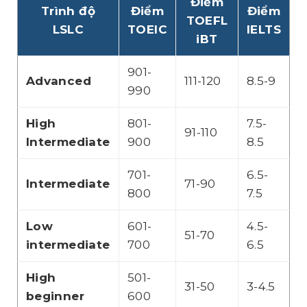
Điểm
Trình độ
Điểm
Điểm
TOEFL
LSLC
TOEIC
IELTS
iBT
901-
Advanced
111-120
8.5-9
990
High
801-
7.5-
91-110
Intermediate
900
8.5
701-
6.5-
Intermediate
71-90
800
7.5
Low
601-
4.5-
51-70
intermediate
700
6.5
High
501-
31-50
3-4.5
beginner
600