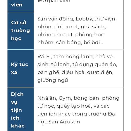
160 giáo viên
viên
Sân vận động, Lobby, thư viện,
Cơ sở
phòng internet, nhà sách,
trường
phòng học 1:1, phòng học
học
nhóm, sân bóng, bể bơi…
Wi-Fi, tắm nóng lạnh, nhà vệ
Ký túc
sinh, tủ lạnh, tủ đựng quần áo,
xá
bàn ghế, điều hoà, quạt điện,
giường ngủ
Dịch
Nhà ăn, Gym, bóng bàn, phòng
vụ
tự học, quầy tạp hoá, và các
tiện
tiện ích khác trong trường Đại
ích
học San Agustin
khác