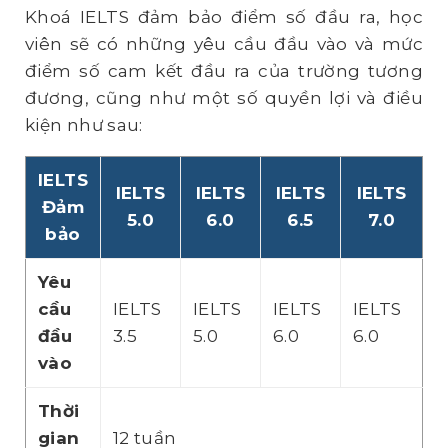
Khoá IELTS đảm bảo điểm số đầu ra, học
viên sẽ có những yêu cầu đầu vào và mức
điểm số cam kết đầu ra của trường tương
đương, cũng như một số quyền lợi và điều
kiện như sau:
IELTS
IELTS
IELTS
IELTS
IELTS
Đảm
5.0
6.0
6.5
7.0
bảo
Yêu
cầu
IELTS
IELTS
IELTS
IELTS
đầu
3.5
5.0
6.0
6.0
vào
Thời
gian
12 tuần