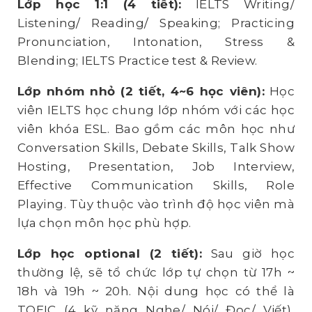
Lớp học 1:1 (4 tiết):
IELTS Writing/
Listening/ Reading/ Speaking; Practicing
Pronunciation, Intonation, Stress &
Blending; IELTS Practice test & Review.
Lớp nhóm nhỏ (2 tiết, 4~6 học viên)
:
Học
viên IELTS học chung lớp nhóm với các học
viên khóa ESL. Bao gồm các môn học như
Conversation Skills, Debate Skills, Talk Show
Hosting, Presentation, Job Interview,
Effective Communication Skills, Role
Playing. Tùy thuộc vào trình độ học viên mà
lựa chọn môn học phù hợp.
Lớp học optional (2 tiết):
Sau giờ học
thường lệ, sẽ tổ chức lớp tự chọn từ 17h ~
18h và 19h ~ 20h. Nội dung học có thể là
TOEIC (4 kỹ năng Nghe/ Nói/ Đọc/ Viết),