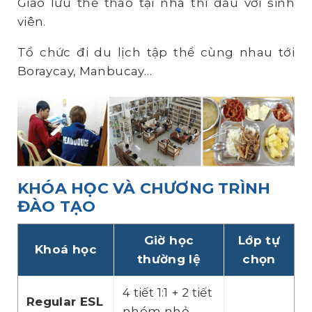
Giao lưu thể thao tại nhà thi đấu với sinh
viên.
Tổ chức đi du lịch tập thể cùng nhau tới
Boraycay, Manbucay…
KHÓA HỌC VÀ CHƯƠNG TRÌNH
ĐÀO TẠO
Giờ học
Lớp tự
Khoá học
thường lệ
chọn
4 tiết 1:1 + 2 tiết
Regular ESL
nhóm nhỏ