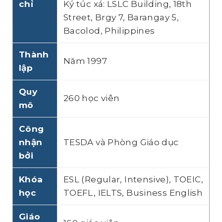
chỉ
Ký túc xá: LSLC Building, 18th
Street, Brgy 7, Barangay 5,
Bacolod, Philippines
Thành
Năm 1997
lập
Quy
260 học viên
mô
Công
nhận
TESDA và Phòng Giáo dục
bởi
Khóa
ESL (Regular, Intensive), TOEIC,
học
TOEFL, IELTS, Business English
Giáo