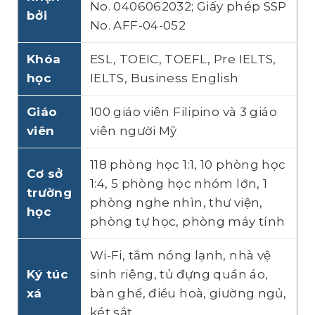
No. 0406062032; Giấy phép SSP
bởi
No. AFF-04-052
Khóa
ESL, TOEIC, TOEFL, Pre IELTS,
học
IELTS, Business English
Giáo
100 giáo viên Filipino và 3 giáo
viên
viên người Mỹ
118 phòng học 1:1, 10 phòng học
Cơ sở
1:4, 5 phòng học nhóm lớn, 1
trường
phòng nghe nhìn, thư viện,
học
phòng tự học, phòng máy tính
Wi-Fi, tắm nóng lạnh, nhà vệ
Ký túc
sinh riêng, tủ đựng quần áo,
xá
bàn ghế, điều hoà, giường ngủ,
két sắt…