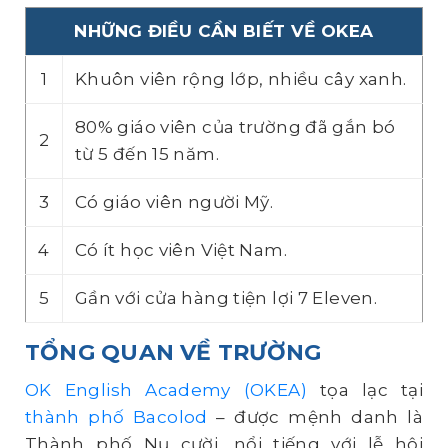
NHỮNG ĐIỀU CẦN BIẾT VỀ OKEA
1
Khuôn viên rộng lớp, nhiều cây xanh.
80% giáo viên của trường đã gắn bó
2
từ 5 đến 15 năm.
3
Có giáo viên người Mỹ.
4
Có ít học viên Việt Nam.
5
Gần với cửa hàng tiện lợi 7 Eleven.
TỔNG QUAN VỀ TRƯỜNG
OK English Academy (OKEA)
tọa lạc tại
thành phố Bacolod
– được mệnh danh là
Thành phố Nụ cười, nổi tiếng với lễ hội