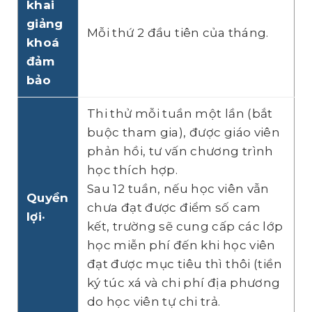
khai
giảng
Mỗi thứ 2 đầu tiên của tháng.
khoá
đảm
bảo
Thi thử mỗi tuần một lần (bắt
buộc tham gia), được giáo viên
phản hồi, tư vấn chương trình
học thích hợp.
Sau 12 tuần, nếu học viên vẫn
Quyền
chưa đạt được điểm số cam
lợi
•
kết, trường sẽ cung cấp các lớp
học miễn phí đến khi học viên
đạt được mục tiêu thì thôi (tiền
ký túc xá và chi phí địa phương
do học viên tự chi trả.