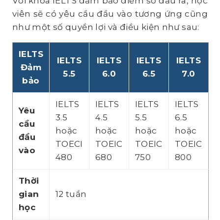
Với khoá IELTS đảm bảo điểm số đầu ra, học
viên sẽ có yêu cầu đầu vào tương ứng cũng
như một số quyền lợi và điều kiện như sau:
IELTS
IELTS
IELTS
IELTS
IELTS
Đảm
5.5
6.0
6.5
7.0
bảo
IELTS
IELTS
IELTS
IELTS
Yêu
3.5
4.5
5.5
6.5
cầu
hoặc
hoặc
hoặc
hoặc
đầu
TOECI
TOEIC
TOEIC
TOEIC
vào
480
680
750
800
Thời
gian
12 tuần
học