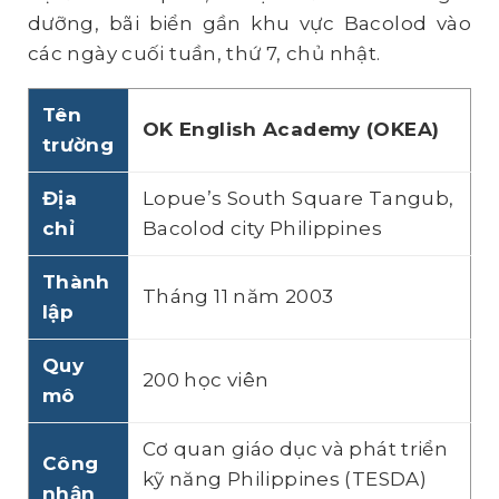
dưỡng, bãi biển gần khu vực Bacolod vào
các ngày cuối tuần, thứ 7, chủ nhật.
Tên
OK English Academy (OKEA)
trường
Địa
Lopue’s South Square Tangub,
chỉ
Bacolod city Philippines
Thành
Tháng 11 năm 2003
lập
Quy
200 học viên
mô
Cơ quan giáo dục và phát triển
Công
kỹ năng Philippines (TESDA)
nhận