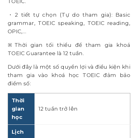
TOEIC.
・2 tiết tự chọn (Tự do tham gia): Basic
grammar, TOEIC speaking, TOEIC reading,
OPIC,…
※Thời gian tối thiểu để tham gia khoá
TOEIC Guarantee là 12 tuần.
Dưới đây là một số quyền lợi và điều kiện khi
tham gia vào khoá học TOEIC đảm bảo
điểm số:
Thời
gian
12 tuần trở lên
học
Lịch