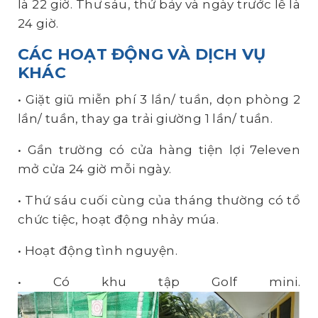
là 22 giờ. Thư sáu, thứ bảy và ngày trước lễ là
24 giờ.
CÁC HOẠT ĐỘNG VÀ DỊCH VỤ
KHÁC
• Giặt giũ miễn phí 3 lần/ tuần, dọn phòng 2
lần/ tuần, thay ga trải giường 1 lần/ tuần.
• Gần trường có cửa hàng tiện lợi 7eleven
mở cửa 24 giờ mỗi ngày.
• Thứ sáu cuối cùng của tháng thường có tổ
chức tiệc, hoạt động nhảy múa.
• Hoạt động tình nguyện.
• Có khu tập Golf mini.