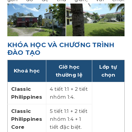
KHÓA HỌC VÀ CHƯƠNG TRÌNH
ĐÀO TẠO
Giờ học
Lớp tự
Khoá học
thường lệ
chọn
Classic
4 tiết 1:1 + 2 tiết
Philippines
nhóm 1:4.
Classic
5 tiết 1:1 + 2 tiết
Philippines
nhóm 1:4 + 1
Core
tiết đặc biệt.