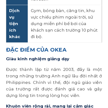
Dịch
Gym, bóng bàn, căng tin, khu
vụ
vực chiếu phim ngoài trời, sử
tiện
dụng miễn phí bể bơi của
ích
khách sạn cách trường 10 phút
khác
đi bộ.
ĐẶC ĐIỂM CỦA OKEA
Giàu kinh nghiệm giảng dạy
Được thành lập từ năm 2003, đây là một
trong những trường Anh ngữ lâu đời nhất ở
Philippines. Chính vì thế, đội ngũ giáo viên
của trường rất được đánh giá cao và gầy
dựng lòng tin trong lòng học viên.
Khuôn viên rộng rãi
, mang lại cảm giác