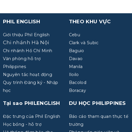
PHIL ENGLISH
THEO KHU VỰC
Giới thiệu Phil English
Cebu
Chi nhánh Hà Nội
Clark và Subic
Chi nhánh Hồ Chí Minh
Baguio
Văn phòng hỗ trợ
Davao
Philippines
Manila
Nguyên tắc hoạt động
Iloilo
Quy trình Đăng ký - Nhập
Bacolod
học
Boracay
Tại sao PHILENGLISH
DU HỌC PHILIPPINES
Đặc trưng của Phil English
Báo cáo tham quan thực tế
Học bổng - hỗ trợ
trường