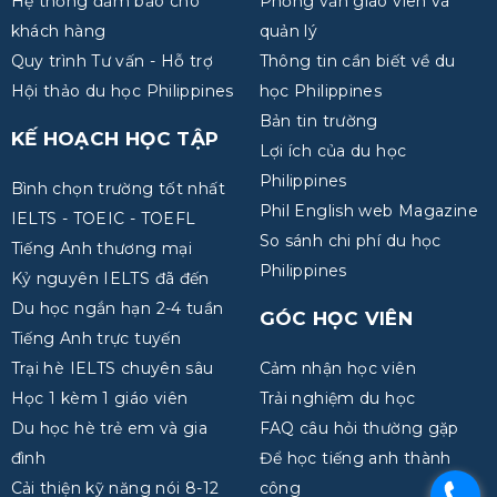
Hệ thống đảm bảo cho
Phỏng vấn giáo viên và
khách hàng
quản lý
Quy trình Tư vấn - Hỗ trợ
Thông tin cần biết về du
Hội thảo du học Philippines
học Philippines
Bản tin trường
KẾ HOẠCH HỌC TẬP
Lợi ích của du học
Philippines
Bình chọn trường tốt nhất
Phil English web Magazine
IELTS - TOEIC - TOEFL
So sánh chi phí du học
Tiếng Anh thương mại
Philippines
Kỷ nguyên IELTS đã đến
Du học ngắn hạn 2-4 tuần
GÓC HỌC VIÊN
Tiếng Anh trực tuyến
Trại hè IELTS chuyên sâu
Cảm nhận học viên
Học 1 kèm 1 giáo viên
Trải nghiệm du học
Du học hè trẻ em và gia
FAQ câu hỏi thường gặp
đình
Để học tiếng anh thành
Cải thiện kỹ năng nói 8-12
công
.