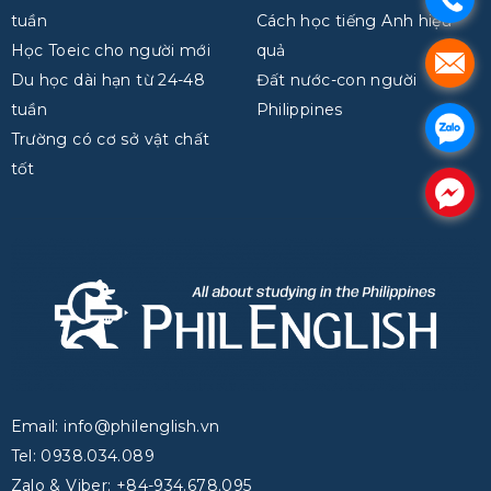
tuần
Cách học tiếng Anh hiệu
Học Toeic cho người mới
quả
.
Du học dài hạn từ 24-48
Đất nước-con người
tuần
Philippines
.
Trường có cơ sở vật chất
tốt
.
Email: info@philenglish.vn
Tel: 0938.034.089
Zalo & Viber: +84-934.678.095