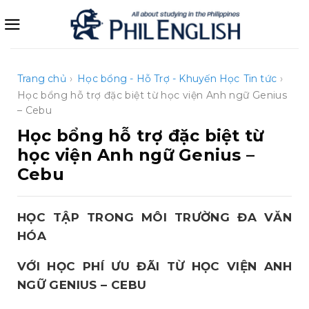
Bỏ
qua
nội
dung
Trang chủ
›
Học bổng - Hỗ Trợ - Khuyến Học
Tin tức
›
Học bổng hỗ trợ đặc biệt từ học viện Anh ngữ Genius
– Cebu
Học bổng hỗ trợ đặc biệt từ
học viện Anh ngữ Genius –
Cebu
HỌC TẬP TRONG MÔI TRƯỜNG ĐA VĂN
HÓA
VỚI HỌC PHÍ ƯU ĐÃI TỪ HỌC VIỆN ANH
NGỮ GENIUS – CEBU