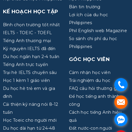
Bản tin trường
KẾ HOẠCH HỌC TẬP
Lợi ích của du học
Philippines
Bình chọn trường tốt nhất
Phil English web Magazine
IELTS - TOEIC - TOEFL
So sánh chi phí du học
Tiếng Anh thương mại
Philippines
Kỷ nguyên IELTS đã đến
Du học ngắn hạn 2-4 tuần
GÓC HỌC VIÊN
Tiếng Anh trực tuyến
Trại hè IELTS chuyên sâu
Cảm nhận học viên
Học 1 kèm 1 giáo viên
Trải nghiệm du học
.
Du học hè trẻ em và gia
FAQ câu hỏi thường gặp
đình
Để học tiếng anh thành
.
Cải thiện kỹ năng nói 8-12
công
tuần
Cách học tiếng Anh hiệu
.
Học Toeic cho người mới
quả
Du học dài hạn từ 24-48
Đất nước-con người