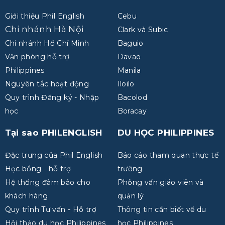
Giới thiệu Phil English
Cebu
Chi nhánh Hà Nội
Clark và Subic
Chi nhánh Hồ Chí Minh
Baguio
Văn phòng hỗ trợ
Davao
Philippines
Manila
Nguyên tắc hoạt động
Iloilo
Quy trình Đăng ký - Nhập
Bacolod
học
Boracay
Tại sao PHILENGLISH
DU HỌC PHILIPPINES
Đặc trưng của Phil English
Báo cáo tham quan thực tế
Học bổng - hỗ trợ
trường
Hệ thống đảm bảo cho
Phỏng vấn giáo viên và
khách hàng
quản lý
Quy trình Tư vấn - Hỗ trợ
Thông tin cần biết về du
Hội thảo du học Philippines
học Philippines