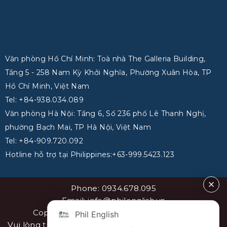
Văn phòng Hồ Chí Minh: Toà nhà The Galleria Building,
Tầng 5 - 258 Nam Kỳ Khởi Nghĩa, Phường Xuân Hòa, TP
Hồ Chí Minh, Việt Nam
Tel: +84-938.034.089
Văn phòng Hà Nội: Tầng 6, Số 236 phố Lê Thanh Nghị,
phường Bạch Mai, TP Hà Nội, Việt Nam
Tel: +84-909.720.092
Hotline hỗ trợ tại Philippines:+63-999.5423.123
Phone: 0934.678.095
Email: info@philenglish.vn
Copyright 2026 ©
PhilEnglish Việt Nam
Phil English
Vui lòng trích dẫn nguồn khi sao chép bài viết. Sơ đồ