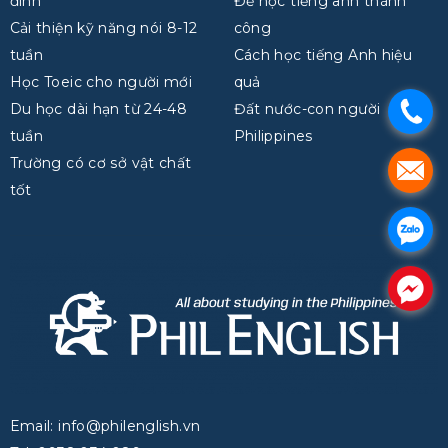
đình
Để học tiếng anh thành
Cải thiện kỹ năng nói 8-12
công
tuần
Cách học tiếng Anh hiệu
Học Toeic cho người mới
quả
Du học dài hạn từ 24-48
Đất nước-con người
.
tuần
Philippines
Trường có cơ sở vật chất
.
tốt
.
.
Email: info@philenglish.vn