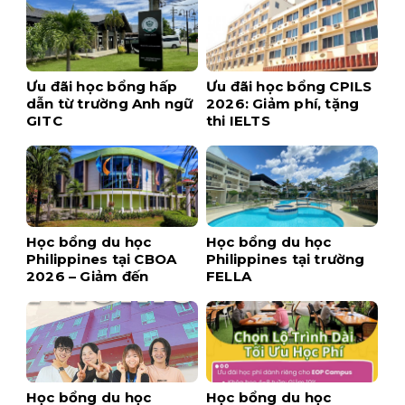
Ưu đãi học bổng hấp
Ưu đãi học bổng CPILS
dẫn từ trường Anh ngữ
2026: Giảm phí, tặng
GITC
thi IELTS
Học bổng du học
Học bổng du học
Philippines tại CBOA
Philippines tại trường
2026 – Giảm đến
FELLA
$1,700 khi đăng ký
sớm
Học bổng du học
Học bổng du học