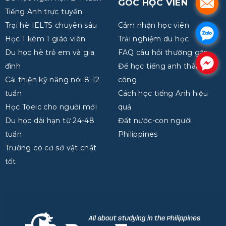
GÓC HỌC VIÊN
.
Tiếng Anh trực tuyến
Trại hè IELTS chuyên sâu
Cảm nhận học viên
.
Học 1 kèm 1 giáo viên
Trải nghiệm du học
Du học hè trẻ em và gia
FAQ câu hỏi thường gặp
.
đình
Để học tiếng anh thành
Cải thiện kỹ năng nói 8-12
công
tuần
Cách học tiếng Anh hiệu
Học Toeic cho người mới
quả
Du học dài hạn từ 24-48
Đất nước-con người
tuần
Philippines
Trường có cơ sở vật chất
tốt