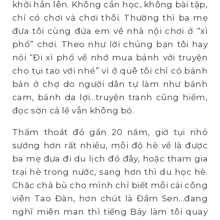
khởi hẳn lên. Không cần học, không bài tập,
chỉ có chơi và chơi thôi. Thường thì ba mẹ
đưa tôi cùng đứa em về nhà nội chơi ở “xì
phố” chơi. Theo như lời chúng bạn tôi hay
nói “Đi xì phố về nhớ mua bánh với truyện
cho tụi tao với nhé” vì ở quê tôi chỉ có bánh
bán ở chợ do người dân tự làm như bánh
cam, bánh da lợi…truyện tranh cũng hiếm,
đọc sờn cả lề vẫn không bỏ.
Thấm thoát đó gần 20 năm, giờ tụi nhỏ
sướng hơn rất nhiều, mỗi độ hè về là được
ba mẹ đưa đi du lịch đó đây, hoặc tham gia
trại hè trong nước, sang hơn thì du học hè.
Chậc chả bù cho mình chỉ biết mỗi cái công
viên Tao Đàn, hơn chút là Đầm Sen…đang
nghĩ miên man thì tiếng Bảy làm tôi quay