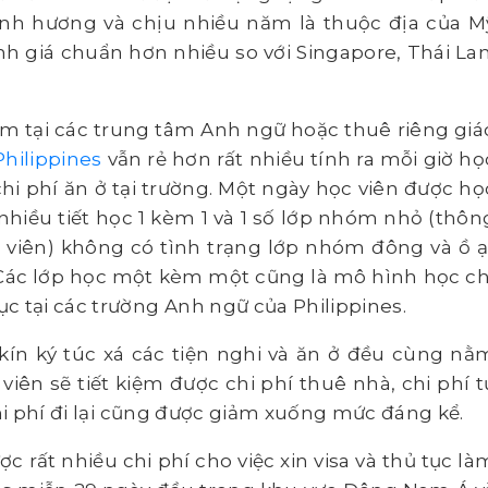
ảnh hương và chịu nhiều năm là thuộc địa của M
nh giá chuẩn hơn nhiều so với Singapore, Thái Lan
Nam tại các trung tâm Anh ngữ hoặc thuê riêng giá
Philippines
vẫn rẻ hơn rất nhiều tính ra mỗi giờ họ
i phí ăn ở tại trường. Một ngày học viên được họ
ó nhiều tiết học 1 kèm 1 và 1 số lớp nhóm nhỏ (thôn
 viên) không có tình trạng lớp nhóm đông và ồ ạ
. Các lớp học một kèm một cũng là mô hình học ch
c tại các trường Anh ngữ của Philippines.
ín ký túc xá các tiện nghi và ăn ở đều cùng nằ
iên sẽ tiết kiệm được chi phí thuê nhà, chi phí t
chi phí đi lại cũng được giảm xuống mức đáng kể.
c rất nhiều chi phí cho việc xin visa và thủ tục là