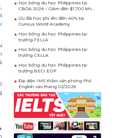
Học bổng du học Philippines tại
,
CBOA 2026 – Giảm đến $1,700 khi
đăng ký sớm
i
Ưu đãi học phí lên đến 40% tại
i
Curious World Academy
Học bổng du học Philippines tại
trường FELLA
i
Học bổng du học Philippines tại
h
trường CELLA
à
Học bổng du học Philippines tại
trường BECI EOP
Đại diện IMS thăm văn phòng Phil
ó
English vào tháng 02/2026
g
Á
.
n