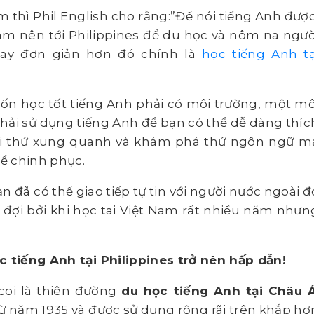
 thì Phil English cho rằng:”Để nói tiếng Anh được
Nam nên tới Philippines để du học và nôm na ngườ
 hay đơn giản hơn đó chính là
học tiếng Anh tạ
ốn học tốt tiếng Anh phải có môi trường, một mô
phải sử dụng tiếng Anh để bạn có thể dễ dàng thíc
ọi thứ xung quanh và khám phá thứ ngôn ngữ m
ể chinh phục.
ạn đã có thể giao tiếp tự tin với người nước ngoài đ
 đợi bởi khi học tai Việt Nam rất nhiều năm nhưn
c tiếng Anh tại Philippines trở nên hấp dẫn!
 coi là thiên đường
du học tiếng Anh tại Châu 
ừ năm 1935 và được sử dụng rộng rãi trên khắp hơ