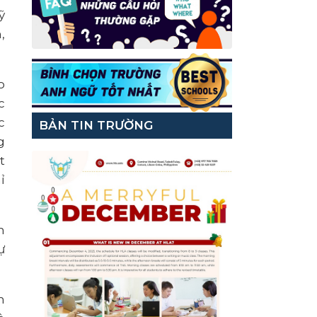
ỹ
,
o
c
c
BẢN TIN TRƯỜNG
g
t
ỉ
m
ự
m