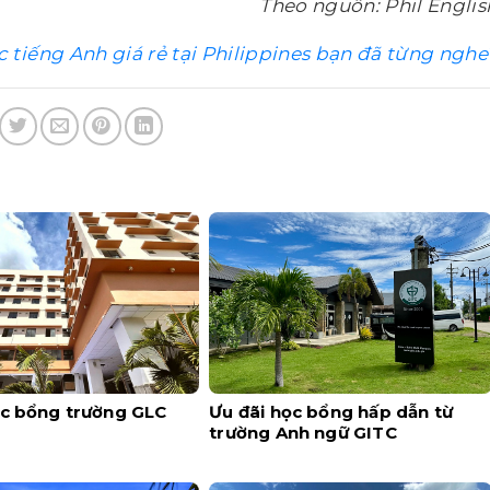
Theo nguồn: Phil Englis
 tiếng Anh giá rẻ tại Philippines bạn đã từng nghe
ọc bổng trường GLC
Ưu đãi học bổng hấp dẫn từ
trường Anh ngữ GITC