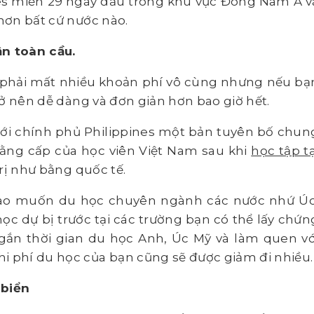
nes miễn 29 ngày đầu trong khu vực Đông Nam Á v
 hơn bất cứ nước nào.
n toàn cầu.
phải mất nhiều khoản phí vô cùng nhưng nếu bạ
rở nên dễ dàng và đơn giản hơn bao giờ hết.
ới chính phủ Philippines một bản tuyên bố chun
bằng cấp của học viên Việt Nam sau khi
học tập tạ
rị như bằng quốc tế.
nào muốn du học chuyên ngành các nước nhứ Úc
ọc dự bị trước tại các trường bạn có thể lấy chứn
t ngắn thời gian du học Anh, Úc Mỹ và làm quen vớ
i phí du học của bạn cũng sẽ được giảm đi nhiều.
 biển