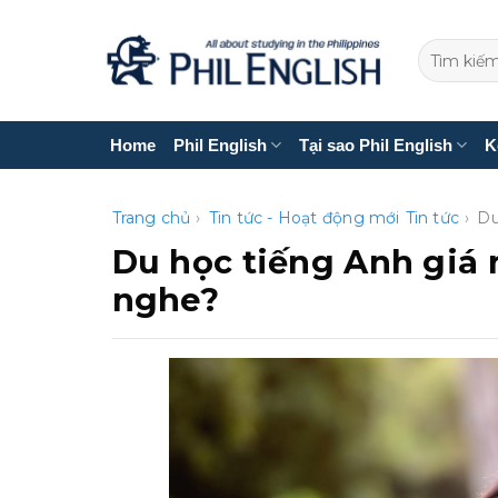
Bỏ
qua
nội
dung
Home
Phil English
Tại sao Phil English
K
Trang chủ
›
Tin tức - Hoạt động mới
Tin tức
›
Du
Du học tiếng Anh giá r
nghe?