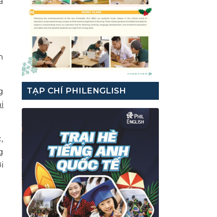
à
n
TẠP CHÍ PHILENGLISH
g
i
,
g
i