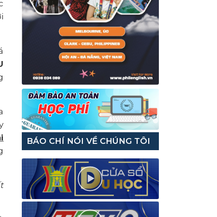
c
i
á
U
g
a
y
i
BÁO CHÍ NÓI VỀ CHÚNG TÔI
g
t