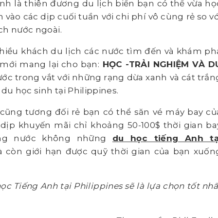
nh là thiên đương du lịch biển bạn có thể vừa họ
 vào các dịp cuối tuần với chi phí vô cùng rẻ so vớ
ịch nước ngoài.
 nhiều khách du lịch các nước tìm đến và khám ph
s mới mang lại cho bạn:
HỌC -TRẢI NGHIỆM VÀ D
ớc trong vắt với những rạng dừa xanh và cát trắn
du học sinh tại Philippines.
cũng tương đối rẻ bạn có thể săn vé máy bay củ
ịp khuyến mãi chỉ khoảng 50-100$ thời gian ba
ong nước không những
du học tiếng Anh tạ
à còn giới hạn được quỹ thời gian của bạn xuốn
ọc Tiếng Anh tại Philippines sẽ là lựa chọn tốt nhấ