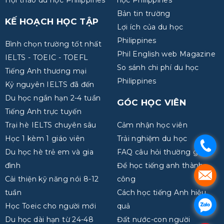
Hội thảo du học Philippines
học Philippines
Bản tin trường
KẾ HOẠCH HỌC TẬP
Lợi ích của du học
Philippines
Bình chọn trường tốt nhất
Phil English web Magazine
IELTS - TOEIC - TOEFL
So sánh chi phí du học
Tiếng Anh thương mại
Philippines
Kỷ nguyên IELTS đã đến
Du học ngắn hạn 2-4 tuần
GÓC HỌC VIÊN
Tiếng Anh trực tuyến
Trại hè IELTS chuyên sâu
Cảm nhận học viên
Học 1 kèm 1 giáo viên
Trải nghiệm du học
.
Du học hè trẻ em và gia
FAQ câu hỏi thường gặp
đình
Để học tiếng anh thành
.
Cải thiện kỹ năng nói 8-12
công
tuần
Cách học tiếng Anh hiệu
.
Học Toeic cho người mới
quả
Du học dài hạn từ 24-48
Đất nước-con người