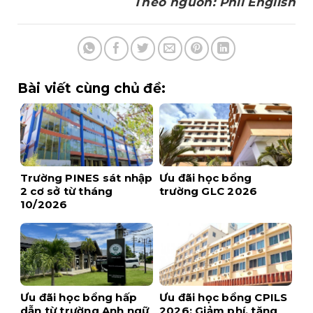
Theo nguồn: Phil English
Bài viết cùng chủ đề:
Trường PINES sát nhập
Ưu đãi học bổng
2 cơ sở từ tháng
trường GLC 2026
10/2026
Ưu đãi học bổng hấp
Ưu đãi học bổng CPILS
dẫn từ trường Anh ngữ
2026: Giảm phí, tặng