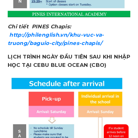
Chi tiết PINES Chapis:
http://philenglish.vn/khu-vuc-va-
truong/baguio-city/pines-chapis/
LỊCH TRÌNH NGÀY ĐẦU TIÊN SAU KHI NHẬP
HỌC TẠI CEBU BLUE OCEAN (CBO)