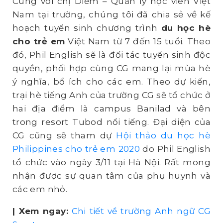
Cùng với chị Diễm – Quản lý học viên Việt
Nam tại trường, chúng tôi đã chia sẻ về kế
hoạch tuyển sinh chương trình
du học hè
cho trẻ em
Việt Nam từ 7 đến 15 tuổi. Theo
đó, Phil English sẽ là đối tác tuyển sinh độc
quyền, phối hợp cùng CG mang lại mùa hè
ý nghĩa, bổ ích cho các em. Theo dự kiến,
trại hè tiếng Anh của trường CG sẽ tổ chức ở
hai địa điểm là campus Banilad và bên
trong resort Tubod nổi tiếng. Đại diện của
CG cũng sẽ tham dự
Hội thảo du học hè
Philippines cho trẻ em 2020
do Phil English
tổ chức vào ngày 3/11 tại Hà Nội. Rất mong
nhận được sự quan tâm của phụ huynh và
các em nhỏ.
| Xem ngay:
Chi tiết về trường Anh ngữ CG