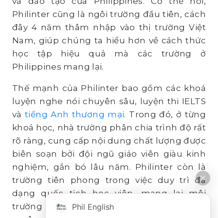
và đào tạo của Philippines. Có thể nói,
Philinter cũng là ngôi trường đầu tiên, cách
đây 4 năm thâm nhập vào thị trường Việt
Nam, giúp chúng ta hiểu hơn về cách thức
học tập hiệu quả mà các trường ở
Philippines mang lại.
Thế mạnh của Philinter bao gồm các khoá
luyện nghe nói chuyên sâu, luyện thi IELTS
và
tiếng Anh thương mại
. Trong đó, ở từng
khoá học, nhà trường phân chia trình độ rất
rõ ràng, cung cấp nội dung chất lượng được
biên soạn bởi đội ngũ giáo viên giàu kinh
nghiệm, gắn bó lâu năm. Philinter còn là
trường tiên phong trong việc duy trì đa
dạng quốc tịch học viên, mang lại môi
trường nói và sử dụng tiếng Anh thường
Phil English