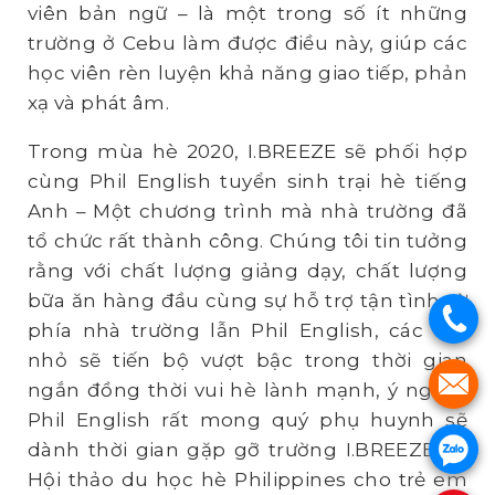
viên bản ngữ – là một trong số ít những
trường ở Cebu làm được điều này, giúp các
học viên rèn luyện khả năng giao tiếp, phản
xạ và phát âm.
Trong mùa hè 2020, I.BREEZE sẽ phối hợp
cùng Phil English tuyển sinh trại hè tiếng
Anh – Một chương trình mà nhà trường đã
tổ chức rất thành công. Chúng tôi tin tưởng
rằng với chất lượng giảng dạy, chất lượng
bữa ăn hàng đầu cùng sự hỗ trợ tận tình từ
.
phía nhà trường lẫn Phil English, các em
nhỏ sẽ tiến bộ vượt bậc trong thời gian
.
ngắn đồng thời vui hè lành mạnh, ý nghĩa.
Phil English rất mong quý phụ huynh sẽ
.
dành thời gian gặp gỡ trường I.BREEZE tại
Hội thảo du học hè Philippines cho trẻ em