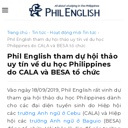
Bỏ
qua
nội
dung
Trang chủ
›
Tin tức - Hoạt động mới
Tin tức
›
Phil English tham dự hội thảo uy tín về du học
Philippines do CALA và BESA tổ chức
Phil English tham dự hội thảo
uy tín về du học Philippines
do CALA và BESA tổ chức
Vào ngày 18/09/2019, Phil English rất vinh dự
tham gia hội thảo du học Philippines dành
cho các đại diện tuyển sinh do Hiệp hội
các
trường Anh ngữ ở Cebu
(CALA) và Hiệp
hội các
trường Anh ngữ ở Baguio
(BESA)