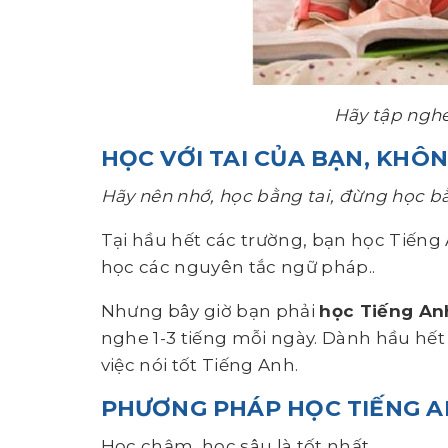
Hãy tập ngh
HỌC VỚI TAI CỦA BẠN, KHÔ
Hãy nên nhớ, học bằng tai, đừng học 
Tại hầu hết các trường, bạn học Tiếng
học các nguyên tắc ngữ pháp..
Nhưng bây giờ bạn phải
học Tiếng An
nghe 1-3 tiếng mỗi ngày. Dành hầu hết 
việc nói tốt Tiếng Anh.
PHƯƠNG PHÁP HỌC TIẾNG A
Học chậm, học sâu là tốt nhất