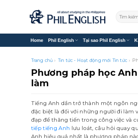
Bỏ
qua
nội
dung
Home
Phil English
Tại sao Phil English
K
Trang chủ
›
Tin tức - Hoạt động mới
Tin tức
›
Ph
Phương pháp học Anh 
làm
Tiếng Anh dần trở thành một ngôn ngữ
đặc biệt là đối với những người đi làm v
đạp để thăng tiến trong công việc và 
tiếp tiếng Anh
lưu loát, câu hỏi quay 
Anh hiệu quả nhất là phương pháp nào v