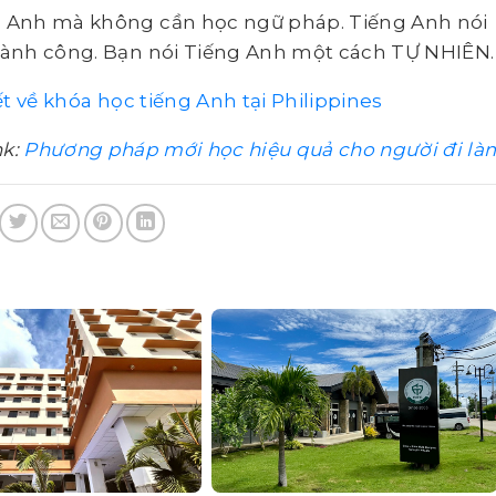
ng Anh mà không cần học ngữ pháp. Tiếng Anh nói
thành công. Bạn nói Tiếng Anh một cách TỰ NHIÊN.
ết về khóa học tiếng Anh tại Philippines
nk:
Phương pháp mới học hiệu quả cho người đi là