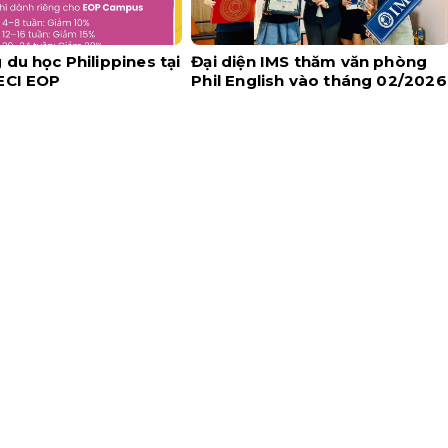
du học Philippines tại
Đại diện IMS thăm văn phòng
ECI EOP
Phil English vào tháng 02/2026