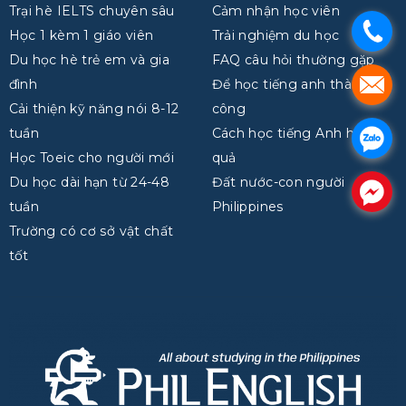
Trại hè IELTS chuyên sâu
Cảm nhận học viên
.
Học 1 kèm 1 giáo viên
Trải nghiệm du học
Du học hè trẻ em và gia
FAQ câu hỏi thường gặp
.
đình
Để học tiếng anh thành
Cải thiện kỹ năng nói 8-12
công
tuần
Cách học tiếng Anh hiệu
.
Học Toeic cho người mới
quả
Du học dài hạn từ 24-48
Đất nước-con người
.
tuần
Philippines
Trường có cơ sở vật chất
tốt