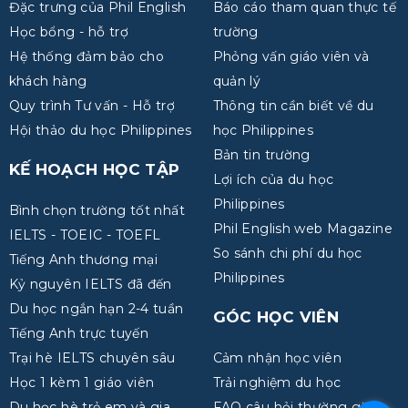
Đặc trưng của Phil English
Báo cáo tham quan thực tế
Học bổng - hỗ trợ
trường
Hệ thống đảm bảo cho
Phỏng vấn giáo viên và
khách hàng
quản lý
Quy trình Tư vấn - Hỗ trợ
Thông tin cần biết về du
Hội thảo du học Philippines
học Philippines
Bản tin trường
KẾ HOẠCH HỌC TẬP
Lợi ích của du học
Philippines
Bình chọn trường tốt nhất
Phil English web Magazine
IELTS - TOEIC - TOEFL
So sánh chi phí du học
Tiếng Anh thương mại
Philippines
Kỷ nguyên IELTS đã đến
Du học ngắn hạn 2-4 tuần
GÓC HỌC VIÊN
Tiếng Anh trực tuyến
Trại hè IELTS chuyên sâu
Cảm nhận học viên
Học 1 kèm 1 giáo viên
Trải nghiệm du học
Du học hè trẻ em và gia
FAQ câu hỏi thường gặp