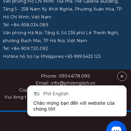
Văn phòng Hồ Chí Minh: Toà nhà The Galleria Building,
Tầng 5 - 258 Nam Kỳ Khởi Nghĩa, Phường Xuân Hòa, TP
Hồ Chí Minh, Việt Nam
Tel: +84-938.034.089
Văn phòng Hà Nội: Tầng 6, Số 236 phố Lê Thanh Nghị,
phường Bạch Mai, TP Hà Nội, Việt Nam
Tel: +84-909.720.092
Hotline hỗ trợ tại Philippines:+63-999.5423.123
Phone: 0934.678.095
Email: info@philenglish.vn
Copyright 2026 ©
PhilEnglish Việt Nam
Phil English
Vui lòng trích dẫn nguồn khi sao chép bài viết. Sơ đồ
Chào mừng bạn đến với website của 
website
sitemap
chúng tôi!