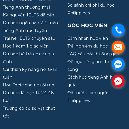
So sánh chi phí du học
Tiếng Anh thương mại
Philippines
Kỷ nguyên IELTS đã đến
Du học ngắn hạn 2-4 tuần
GÓC HỌC VIÊN
.
Tiếng Anh trực tuyến
Trại hè IELTS chuyên sâu
Cảm nhận học viên
Học 1 kèm 1 giáo viên
Trải nghiệm du học
.
Du học hè trẻ em và gia
FAQ câu hỏi thường gặp
đình
Để học tiếng anh thành
.
Cải thiện kỹ năng nói 8-12
công
tuần
Cách học tiếng Anh hiệu
.
Học Toeic cho người mới
quả
Du học dài hạn từ 24-48
Đất nước-con người
tuần
Philippines
Trường có cơ sở vật chất
tốt