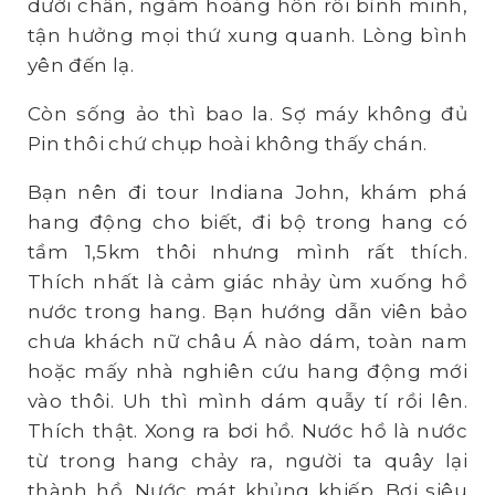
dưới chân, ngắm hoàng hôn rồi bình minh,
tận hưởng mọi thứ xung quanh. Lòng bình
yên đến lạ.
Còn sống ảo thì bao la. Sợ máy không đủ
Pin thôi chứ chụp hoài không thấy chán.
Bạn nên đi tour Indiana John, khám phá
hang động cho biết, đi bộ trong hang có
tầm 1,5km thôi nhưng mình rất thích.
Thích nhất là cảm giác nhảy ùm xuống hồ
nước trong hang. Bạn hướng dẫn viên bảo
chưa khách nữ châu Á nào dám, toàn nam
hoặc mấy nhà nghiên cứu hang động mới
vào thôi. Uh thì mình dám quẫy tí rồi lên.
Thích thật. Xong ra bơi hồ. Nước hồ là nước
từ trong hang chảy ra, người ta quây lại
thành hồ. Nước mát khủng khiếp. Bơi siêu