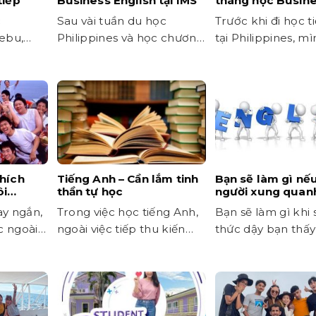
tiếp
Business English tại IMS
tháng học Busin
English tại CG A
c
Sau vài tuần du học
Trước khi đi học 
Cebu,
Philippines và học chương
tại Philippines, m
 lại một
trình Business English tại
nghĩ đây chỉ đơn gi
IMS, mình...
thích
Tiếng Anh – Cần lắm tinh
Bạn sẽ làm gì nế
ôi
thần tự học
người xung quan
đều sử dụng tiến
ay ngắn,
Trong việc học tiếng Anh,
Bạn sẽ làm gì khi
c ngoài
ngoài việc tiếp thu kiến
thức dậy bạn thấy
thức do các thầy cô
mọi người...
truyền...