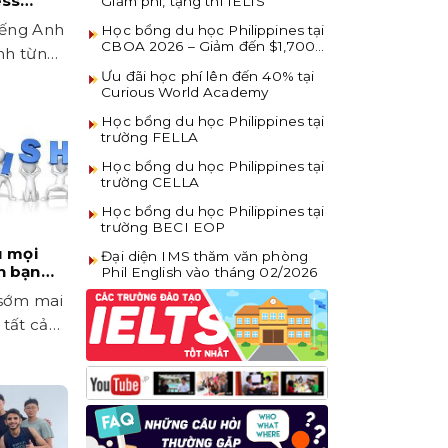
ess
Giảm phí, tặng thi IELTS
cademy
tiếng Anh
Học bổng du học Philippines tại
CBOA 2026 – Giảm đến $1,700
ình từng
khi đăng ký sớm
Ưu đãi học phí lên đến 40% tại
ản...
Curious World Academy
Học bổng du học Philippines tại
trường FELLA
Học bổng du học Philippines tại
trường CELLA
Học bổng du học Philippines tại
trường BECI EOP
u mọi
Đại diện IMS thăm văn phòng
h bạn
Phil English vào tháng 02/2026
g Anh
 sớm mai
 tất cả