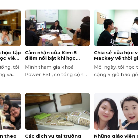
 học tập
Cảm nhận của Kim: 5
Chia sẻ của học v
học viên
điểm nổi bật khi học
Mackey về thời g
tiếng Anh tại PINES Main!
tập tại trường A
ường, tôi
Mình tham gia khoá
Mỗi ngày, tôi học 
PINES
ng và
Power ESL, có tổng cộng
cộng 9 giờ bao g
8 tiết mỗi ngày
thời gian tự học.
ên theo
Các dịch vụ tại trường
Những giáo viên c