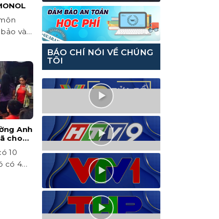
 MONOL
 môn
ỉ bảo và
t âm
BÁO CHÍ NÓI VỀ CHÚNG
TÔI
ường Anh
đã cho
quên!
có 10
ó có 4