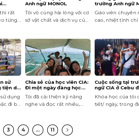
i
Anh ngữ MONOL
trường Anh ngữ
hì rất
Tôi vô cùng hài lòng với cơ
Giáo viên chuyên
eo từng
sở vật chất và dịch vụ của
cao, nhiệt tình ch
trường
chỉnh sửa lỗi phá
n sử
Chia sẻ của học viên CIA:
Cuộc sống tại tr
tiện di
Đi một ngày đàng học
ngữ CIA ở Cebu 
iên và
một sàng khôn!
tôi kỷ niệm khó 
 sử dụng
Tôi đã cải thiện kỹ năng
Khóa học của tôi 
uio
oặc đi bộ
nghe và đọc rất nhiều,
tiết/ ngày, trong đ
giáo viên nhiệt tình
tiết 1 kèm 1.
3
4
…
11