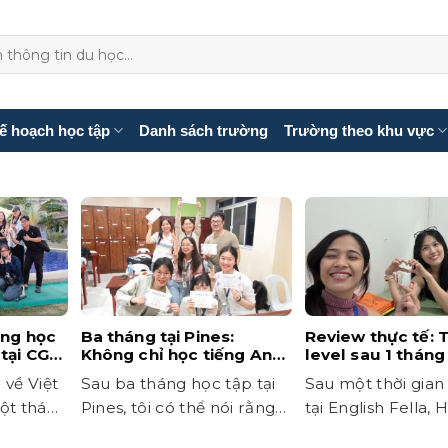
ế hoạch học tập
Danh sách trường
Trường theo khu vực
áng học
Ba tháng tại Pines:
Review thực tế: 
tại CG
Không chỉ học tiếng Anh,
level sau 1 tháng
mà còn học cách tự tin
English Fella có k
 về Việt
Sau ba tháng học tập tại
Sau một thời gian
hơn
không?
ột tháng
Pines, tôi có thể nói rằng
tại English Fella,
đây là một...
đã có những chia s