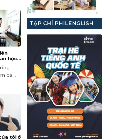
TẠP CHÍ PHILENGLISH
iên
ian học
nh ngữ
tổng
ồm cả
ủa tôi ở