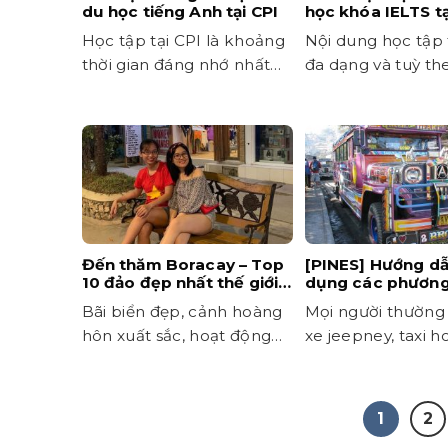
du học tiếng Anh tại CPI
học khóa IELTS tạ
MONOL
Học tập tại CPI là khoảng
Nội dung học tập t
thời gian đáng nhớ nhất
đa dạng và tuỳ th
của tôi.
cá nhân học viên.
Đến thăm Boracay – Top
[PINES] Hướng dẫ
10 đảo đẹp nhất thế giới
dụng các phương 
cùng học viên trường CIA
chuyển cho học v
Bãi biển đẹp, cảnh hoàng
Mọi người thường
du khách tại Bag
hôn xuất sắc, hoạt động
xe jeepney, taxi h
thư giãn trên biển
để di chuyển
1
2