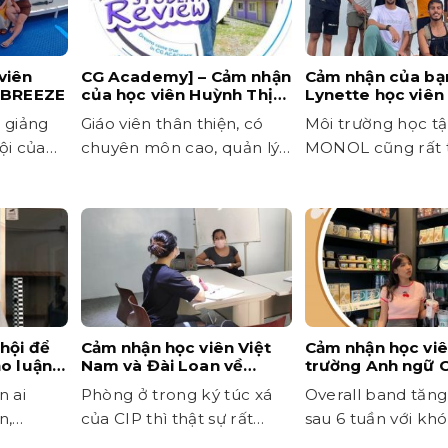
viên
CG Academy] – Cảm nhận
Cảm nhận của bạ
I.BREEZE
của học viên Huỳnh Thị
Lynette học viê
Xuân Trang
Đến đây học tiến
c giảng
Giáo viên thân thiện, có
Môi trường học tậ
lựa chọn đúng đắ
ội của
chuyên môn cao, quản lý
MONOL cũng rất 
học viên gần gũi
thiện, mọi người s
động
hội để
Cảm nhận học viên Việt
Cảm nhận học vi
ảo luận
Nam và Đài Loan về
trường Anh ngữ 
 xứ
trường Anh ngữ CIP
n ai
Phòng ở trong ký túc xá
Overall band tăng 
(Clark)
n,
của CIP thì thật sự rất
sau 6 tuần với kh
thoải mái và tiện nghi
Intensive