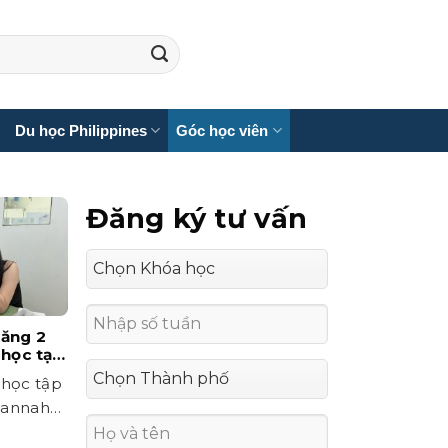
Du học Philippines
Góc học viên
Đăng ký tư vấn
Tăng 2
 học tại
hả thi
 học tập
 Hannah
ẻ...