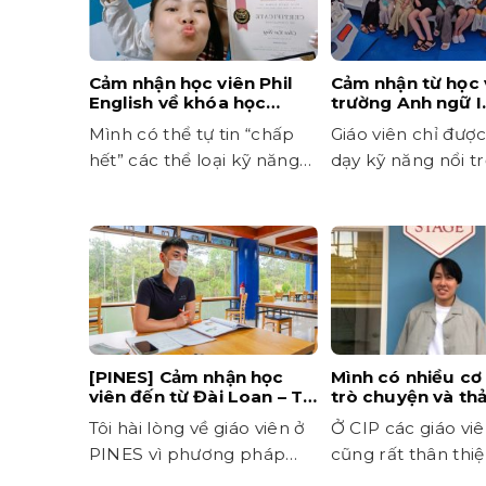
Cảm nhận học viên Phil
Cảm nhận từ học 
English về khóa học
trường Anh ngữ 
TESOL tại trường Anh
Mình có thể tự tin “chấp
Giáo viên chỉ đượ
ngữ CELLA
hết” các thể loại kỹ năng
dạy kỹ năng nổi tr
giảng dạy
cá nhân
[PINES] Cảm nhận học
Mình có nhiều cơ 
viên đến từ Đài Loan – Tự
trò chuyện và th
tin giao tiếp sau 3 tháng
với giáo viên bản
Tôi hài lòng về giáo viên ở
Ở CIP các giáo viê
học
PINES vì phương pháp
cũng rất thân thiệ
giảng dạy của họ
chuyên môn cao