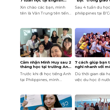
7 tuần học tại English
“bật” trong giao 
Fella 2
Xin chào các bạn, mình
Sau 4 tuần du họ
tên là Văn Trung tên tiếng
philippines tại B’
Anh là Steven. Sau 7...
mình muốn chia sẻ
chút...
Cảm nhận Minh Huy sau 2
7 cách giúp bạn 
tháng học tại trường Anh
nghi nhanh với m
ngữ BTES
trường học mới
Trước khi đi học tiếng Anh
Dù thời gian dài h
tại Philippines, mình
việc du học ở nướ
không phải kiểu mất gốc
chưa bao giờ...
hoàn...