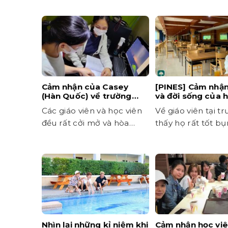
Cảm nhận của Casey
[PINES] Cảm nhận
(Hàn Quốc) về trường
và đời sống của 
Anh ngữ CIP
Dara
Các giáo viên và học viên
Về giáo viên tại tr
đều rất cởi mở và hòa
thấy họ rất tốt bụ
đồng với mọi người
luôn gợi mở
Nhìn lại những kỉ niệm khi
Cảm nhận học vi