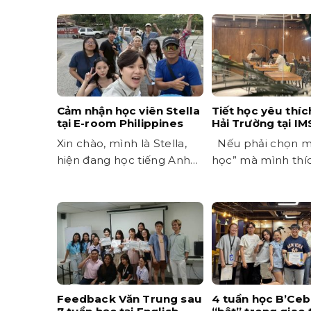
khiến...
Cảm nhận học viên Stella
Tiết học yêu thíc
tại E-room Philippines
Hải Trường tại IM
Xin chào, mình là Stella,
Nếu phải chọn mộ
hiện đang học tiếng Anh
học” mà mình thí
tại trường E-room ở
trong thời gian học
Philippines. Nếu...
Feedback Văn Trung sau
4 tuần học B’Ceb