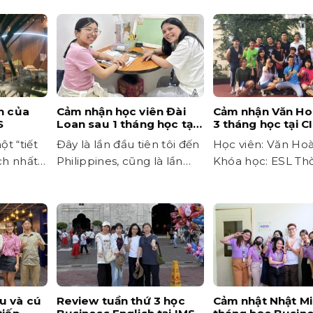
h của
Cảm nhận học viên Đài
Cảm nhận Văn Ho
S
Loan sau 1 tháng học tại
3 tháng học tại C
EG Academy
t “tiết
Đây là lần đầu tiên tôi đến
Học viên: Văn Ho
ch nhất
Philippines, cũng là lần
Khóa học: ESL Thờ
...
đầu tiên tôi trải...
12 tuần Khi lựa chọ
u và cú
Review tuần thứ 3 học
Cảm nhật Nhật Mi