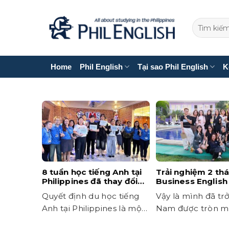
Bỏ
qua
nội
dung
Home
Phil English
Tại sao Phil English
K
8 tuần học tiếng Anh tại
Trải nghiệm 2 th
Philippines đã thay đổi
Business English 
mình như thế nào?
Academy
Quyết định du học tiếng
Vậy là mình đã trở
Anh tại Philippines là một
Nam được tròn m
trong những lựa chọn
sau hành trình...