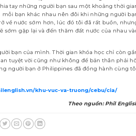
 chia tay những người bạn sau một khoảng thời gia
của mỗi bạn khác nhau nên đôi khi những người bạ
trở về nước sớm hơn, lúc đó tôi đã rất buồn, nhưn
sẽ sớm gặp lại và đến thăm đất nước của nhau và
gười bạn của mình. Thời gian khóa học chỉ còn gầ
 gian tuyệt vời cũng như không để bản thân phải hố
hững người bạn ở Philippines đã đồng hành cùng tôi
hilenglish.vn/khu-vuc-va-truong/cebu/cia/
Theo nguồn: Phil Englis