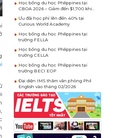
Học bổng du học Philippines tại
CBOA 2026 – Giảm đến $1,700 khi
đăng ký sớm
Ưu đãi học phí lên đến 40% tại
Curious World Academy
i
ở
Học bổng du học Philippines tại
trường FELLA
Học bổng du học Philippines tại
g
trường CELLA
i
Học bổng du học Philippines tại
trường BECI EOP
Đại diện IMS thăm văn phòng Phil
ử
English vào tháng 02/2026
i
n
,
c
n
n