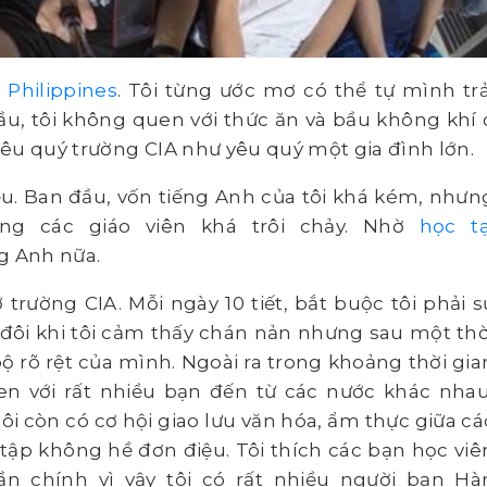
 Philippines
. Tôi từng ước mơ có thể tự mình trả
u, tôi không quen với thức ăn và bầu không khí 
êu quý trường CIA như yêu quý một gia đình lớn.
ều. Ban đầu, vốn tiếng Anh của tôi khá kém, nhưn
ùng các giáo viên khá trôi chảy. Nhờ
học tạ
g Anh nữa.
trường CIA. Mỗi ngày 10 tiết, bắt buộc tôi phải s
 đôi khi tôi cảm thấy chán nản nhưng sau một thờ
ộ rõ rệt của mình. Ngoài ra trong khoảng thời gia
uen với rất nhiều bạn đến từ các nước khác nhau
i còn có cơ hội giao lưu văn hóa, ẩm thực giữa cá
 tập không hề đơn điệu. Tôi thích các bạn học viê
n chính vì vậy tôi có rất nhiều người bạn Hà