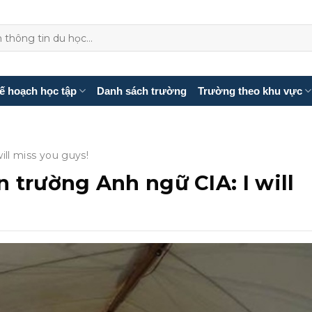
ế hoạch học tập
Danh sách trường
Trường theo khu vực
ll miss you guys!
 trường Anh ngữ CIA: I will