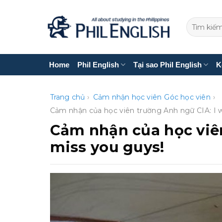
Bỏ
qua
nội
dung
Home
Phil English
Tại sao Phil English
K
Trang chủ
›
Cảm nhận học viên
Góc học viên
›
Cảm nhận của học viên trường Anh ngữ CIA: I wi
Cảm nhận của học viên
miss you guys!