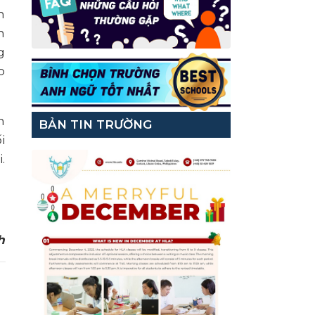
n
n
g
o
n
BẢN TIN TRƯỜNG
i
.
h