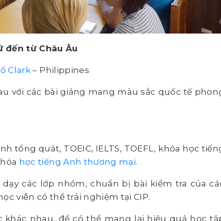
ữ đến từ Châu Âu
ố Clark
– Philippines
au với các bài giảng mang màu sắc quốc tế phon
nh tổng quát, TOEIC, IELTS, TOEFL, khóa học tiến
 khóa
học tiếng Anh thương mại
.
g dạy các lớp nhóm, chuẩn bị bài kiểm tra của cá
ọc viên có thể trải nghiệm tại CIP.
c khác nhau, để có thể mang lại hiệu quả học tậ