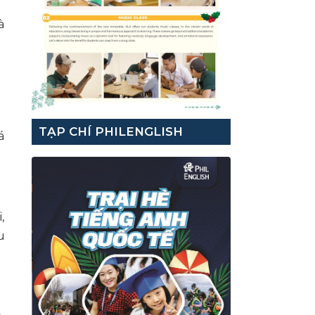
à
TẠP CHÍ PHILENGLISH
á
,
u