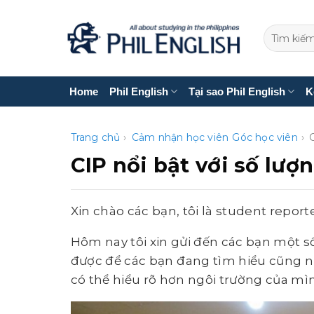
Bỏ
qua
nội
dung
Home
Phil English
Tại sao Phil English
K
Trang chủ
›
Cảm nhận học viên
Góc học viên
›
CIP nổi bật với số lượ
Xin chào các bạn, tôi là student report
Hôm nay tôi xin gửi đến các bạn một số
được để các bạn đang tìm hiểu cũng như
có thể hiểu rõ hơn ngôi trường của mì