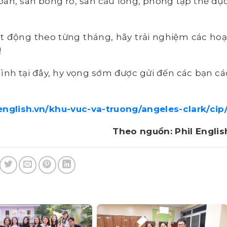
bàn, sân bóng rổ, sân cầu lông, phòng tập thể dục
ạt động theo từng tháng, hãy trải nghiệm các hoạ
!
mình tại đây, hy vọng sớm được gửi đến các bạn cá
lenglish.vn/khu-vuc-va-truong/angeles-clark/cip
Theo nguồn: Phil Englis