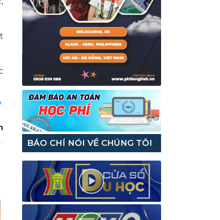
,
t
c
/
h
BÁO CHÍ NÓI VỀ CHÚNG TÔI