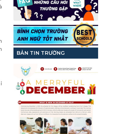
à
n
m
BẢN TIN TRƯỜNG
ỉ