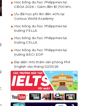
Học bổng du học Philippines tại
CBOA 2026 – Giảm đến $1,700 khi
đăng ký sớm
Ưu đãi học phí lên đến 40% tại
Curious World Academy
Học bổng du học Philippines tại
trường FELLA
Học bổng du học Philippines tại
trường CELLA
g
Học bổng du học Philippines tại
trường BECI EOP
Đại diện IMS thăm văn phòng Phil
English vào tháng 02/2026
g
c
p