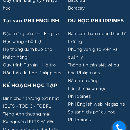
Quy trình Đăng ký - Nhập
Bacolod
học
Boracay
Tại sao PHILENGLISH
DU HỌC PHILIPPINES
Đặc trưng của Phil English
Báo cáo tham quan thực tế
Học bổng - hỗ trợ
trường
Hệ thống đảm bảo cho
Phỏng vấn giáo viên và
khách hàng
quản lý
Quy trình Tư vấn - Hỗ trợ
Thông tin cần biết về du
Hội thảo du học Philippines
học Philippines
Bản tin trường
KẾ HOẠCH HỌC TẬP
Lợi ích của du học
Philippines
Bình chọn trường tốt nhất
Phil English web Magazine
IELTS - TOEIC - TOEFL
So sánh chi phí du học
Tiếng Anh thương mại
Philippines
Kỷ nguyên IELTS đã đến
.
Du học ngắn hạn 2-4 tuần