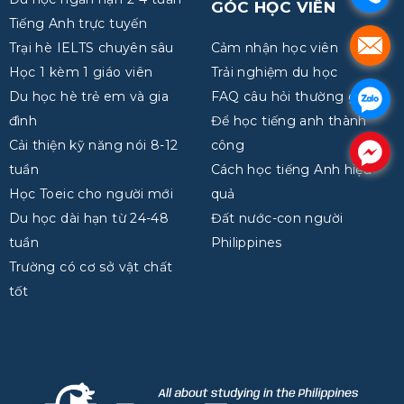
GÓC HỌC VIÊN
Tiếng Anh trực tuyến
.
Trại hè IELTS chuyên sâu
Cảm nhận học viên
Học 1 kèm 1 giáo viên
Trải nghiệm du học
Du học hè trẻ em và gia
FAQ câu hỏi thường gặp
.
đình
Để học tiếng anh thành
Cải thiện kỹ năng nói 8-12
công
.
tuần
Cách học tiếng Anh hiệu
Học Toeic cho người mới
quả
Du học dài hạn từ 24-48
Đất nước-con người
tuần
Philippines
Trường có cơ sở vật chất
tốt