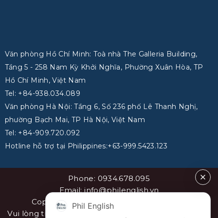
Văn phòng Hồ Chí Minh: Toà nhà The Galleria Building,
Tầng 5 - 258 Nam Kỳ Khởi Nghĩa, Phường Xuân Hòa, TP
Hồ Chí Minh, Việt Nam
Tel: +84-938.034.089
Văn phòng Hà Nội: Tầng 6, Số 236 phố Lê Thanh Nghị,
phường Bạch Mai, TP Hà Nội, Việt Nam
Tel: +84-909.720.092
Hotline hỗ trợ tại Philippines:+63-999.5423.123
Phone: 0934.678.095
Email: info@philenglish.vn
Copyright 2026 ©
PhilEnglish Việt Nam
Phil English
Vui lòng trích dẫn nguồn khi sao chép bài viết. Sơ đồ