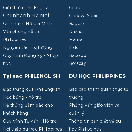
Giới thiệu Phil English
Cebu
Chi nhánh Hà Nội
Clark và Subic
Chi nhánh Hồ Chí Minh
Baguio
Văn phòng hỗ trợ
Davao
Philippines
Manila
Nguyên tắc hoạt động
Iloilo
Quy trình Đăng ký - Nhập
Bacolod
học
Boracay
Tại sao PHILENGLISH
DU HỌC PHILIPPINES
Đặc trưng của Phil English
Báo cáo tham quan thực tế
Học bổng - hỗ trợ
trường
Hệ thống đảm bảo cho
Phỏng vấn giáo viên và
khách hàng
quản lý
Quy trình Tư vấn - Hỗ trợ
Thông tin cần biết về du
Hội thảo du học Philippines
học Philippines