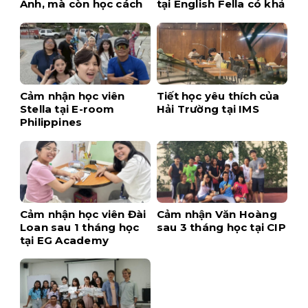
Anh, mà còn học cách
tại English Fella có khả
tự tin hơn
thi không?
Cảm nhận học viên
Tiết học yêu thích của
Stella tại E-room
Hải Trường tại IMS
Philippines
Cảm nhận học viên Đài
Cảm nhận Văn Hoàng
Loan sau 1 tháng học
sau 3 tháng học tại CIP
tại EG Academy