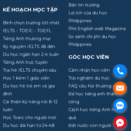
Bản tin trường
KẾ HOẠCH HỌC TẬP
Lợi ích của du học
Philippines
Bình chọn trường tốt nhất
Phil English web Magazine
IELTS - TOEIC - TOEFL
So sánh chi phí du học
Tiếng Anh thương mại
Philippines
Kỷ nguyên IELTS đã đến
Du học ngắn hạn 2-4 tuần
GÓC HỌC VIÊN
Tiếng Anh trực tuyến
Trại hè IELTS chuyên sâu
Cảm nhận học viên
.
Học 1 kèm 1 giáo viên
Trải nghiệm du học
Du học hè trẻ em và gia
FAQ câu hỏi thường gặp
.
đình
Để học tiếng anh thành
Cải thiện kỹ năng nói 8-12
công
.
tuần
Cách học tiếng Anh hiệu
Học Toeic cho người mới
quả
.
Du học dài hạn từ 24-48
Đất nước-con người